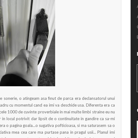
e sonerie, o atingeam asa finut de parca era declansatorul unui
adru cu momentul cand ea imi va deschide usa. Diferenta era ca
 cele 1000 de cuvinte proverbiale in mai multe limbi straine eu nu
n locul potrivit dar lipsit de o continuitate in gandire ca sa-mi
 era o pagina goala...o sugativa pofticioasa, si ma saturasem sa o
tiativa mea cea care ma purtase pana in pragul usii... Planul imi