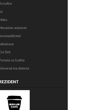
Krossfire
Liz
Maka
Mecanism automat
movieaddicted
nebuloasa
Ovi Sirb
Tomata cu Scufita
Universul ma detesta
REZIDENT