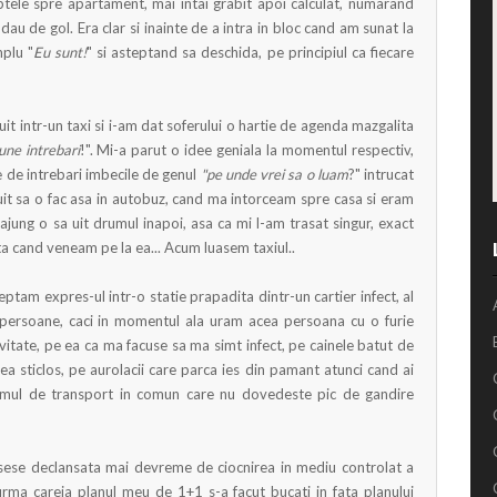
tele spre apartament, mai intai grabit apoi calculat, numarand
dau de gol. Era clar si inainte de a intra in bloc cand am sunat la
mplu "
Eu sunt!
" si asteptand sa deschida, pe principiul ca fiecare
uit intr-un taxi si i-am dat soferului o hartie de agenda mazgalita
une intrebari
!". Mi-a parut o idee geniala la momentul respectiv,
e de intrebari imbecile de genul
"pe unde vrei sa o luam
?" intrucat
it sa o fac asa in autobuz, cand ma intorceam spre casa si eram
jung o sa uit drumul inapoi, asa ca mi l-am trasat singur, exact
ta cand veneam pe la ea... Acum luasem taxiul..
tam expres-ul intr-o statie prapadita dintr-un cartier infect, al
e persoane, caci in momentul ala uram acea persoana cu o furie
itate, pe ea ca ma facuse sa ma simt infect, pe cainele batut de
ea sticlos, pe aurolacii care parca ies din pamant atunci cand ai
stemul de transport in comun care nu dovedeste pic de gandire
usese declansata mai devreme de ciocnirea in mediu controlat a
urma careia planul meu de 1+1 s-a facut bucati in fata planului