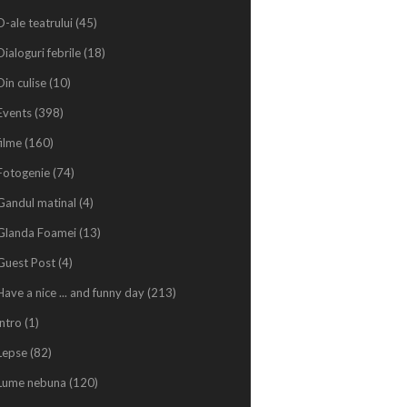
D-ale teatrului
(45)
Dialoguri febrile
(18)
Din culise
(10)
Events
(398)
filme
(160)
Fotogenie
(74)
Gandul matinal
(4)
Glanda Foamei
(13)
Guest Post
(4)
Have a nice ... and funny day
(213)
intro
(1)
Lepse
(82)
Lume nebuna
(120)