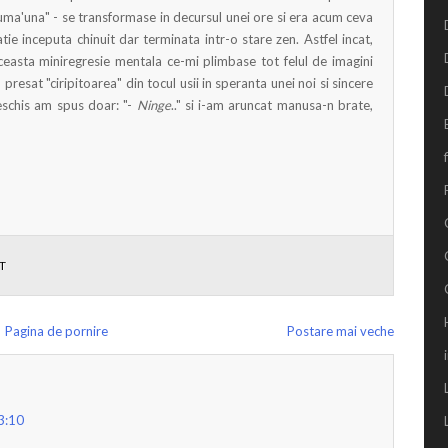
numa'una" - se transformase in decursul unei ore si era acum ceva
ie inceputa chinuit dar terminata intr-o stare zen. Astfel incat,
asta miniregresie mentala ce-mi plimbase tot felul de imagini
 presat "ciripitoarea" din tocul usii in speranta unei noi si sincere
deschis am spus doar: "-
Ninge
.." si i-am aruncat manusa-n brate,
T
Pagina de pornire
Postare mai veche
3:10