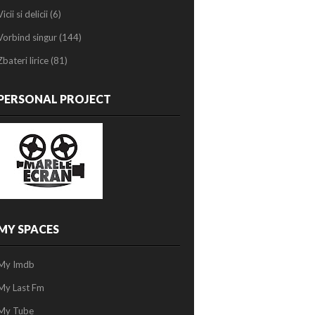
Vicii si delicii
(6)
Vorbind singur
(144)
Zbateri lirice
(81)
PERSONAL PROJECT
MY SPACES
My Imdb
My Last Fm
My Tube