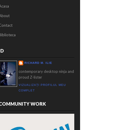
Acasa
About
Contact
Biblioteca
ID
RICHARD M. ILIE
contemporary desktop ninja and
proud Z-lister
VIZUALIZAȚI PROFILUL MEU
COMPLET
COMMUNITY WORK