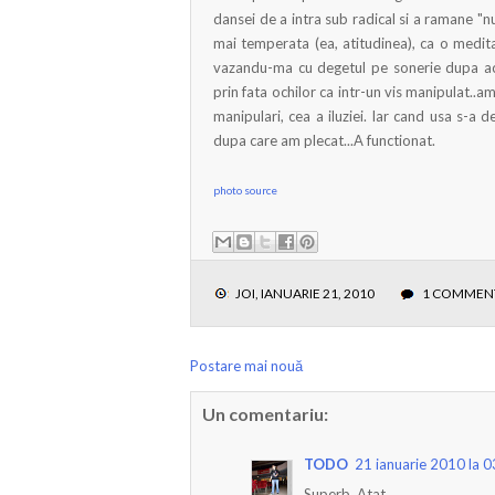
dansei de a intra sub radical si a ramane "
mai temperata (ea, atitudinea), ca o meditat
vazandu-ma cu degetul pe sonerie dupa ace
prin fata ochilor ca intr-un vis manipulat..am
manipulari, cea a iluziei. Iar cand usa s-a 
dupa care am plecat...A functionat.
photo source
JOI, IANUARIE 21, 2010
1 COMMEN
Postare mai nouă
Un comentariu:
TODO
21 ianuarie 2010 la 0
Superb. Atat.