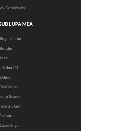
My Goodreads
SUB LUPA MEA
Blog de iarna
Bloodie
Boss
CristinaTM
dAImon
Dani Novac
Erato Seanna
Forensic Girl
Groparu
KaizerGogu