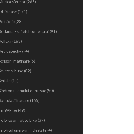
Muzica sferelor
(265)
Ofticioase
(171)
Politichie
(28)
Reclama - sufletul comertului
(91)
Reflexii
(168)
Retrospectiva
(4)
Scrisori imaginare
(5)
Scurte si bune
(82)
Seriale
(11)
Sindromul omului cu rucsac
(50)
Speculatii literare
(165)
Tm99Blog
(49)
To bike or not to bike
(39)
Tripticul unei guri inclestate
(4)