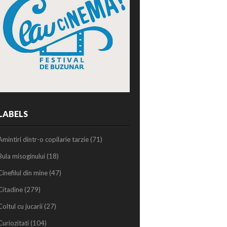
LABELS
Amintiri dintr-o copilarie tarzie
(71)
Bula misoginului
(18)
Cinefilul din mine
(47)
Citadine
(279)
Coltul cu jucarii
(27)
Curiozitati
(104)