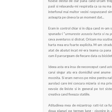
fusese destul de clar pana cand urcam trep
pasii si relaxandu-mi respiratia ca sa nu ma 
interfonul mai multor vecini raspunzand si
asteapta pe cineva la un moment dat...
Eram in control chiar si in clipa cand m-am s
spunadu-i "
urmareste aceasta harta si nu p
ceva aventuros si distrat. Oricum ma scutis
harta mea era foarte explicita. M-am stradu
atat de abatut incat mi-era teama ca pana a
cum il parcurgeam de fiecare data cu bicicle
Ideea asta era insa de neconceput cand astep
carui singur atu era domiciliul unei anum
mocnita. Si eram nervos pe mine pentru naiv
aurolaci care imi concura mizeria si ma priv
nevoie de liniste si in general pe tot si
creativa cand fixeaza statiile.
Atitudinea mea de mizantrop ratt-ist ce f
doua planuri pe termen lung - ciocnire in 