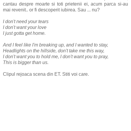
cantau despre moarte si toti prietenii ei, acum parca si-au
mai revenit.. or fi descoperit iubirea. Sau ... nu?
I don't need your tears
I don't want your love
I just gotta get home.
And I feel like I'm breaking up, and I wanted to stay,
Headlights on the hillside, don't take me this way,
I don't want you to hold me, I don't want you to pray,
This is bigger than us.
Clipul rejoaca scena din ET. Stiti voi care.