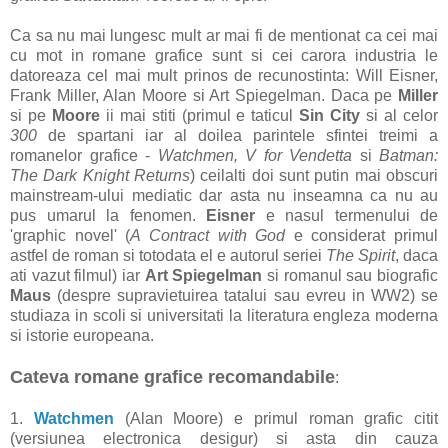
Ca sa nu mai lungesc mult ar mai fi de mentionat ca cei mai
cu mot in romane grafice sunt si cei carora industria le
datoreaza cel mai mult prinos de recunostinta: Will Eisner,
Frank Miller, Alan Moore si Art Spiegelman. Daca pe
Miller
si pe
Moore
ii mai stiti (primul e taticul
Sin City
si al celor
300
de spartani iar al doilea parintele sfintei treimi a
romanelor grafice -
Watchmen, V for Vendetta
si
Batman:
The Dark Knight
Returns
) ceilalti doi sunt putin mai obscuri
mainstream-ului mediatic dar asta nu inseamna ca nu au
pus umarul la fenomen.
Eisner
e nasul termenului de
'graphic novel' (
A Contract with God
e considerat primul
astfel de roman si totodata el e autorul seriei
The Spirit
, daca
ati vazut filmul) iar
Art Spiegelman
si romanul sau biografic
Maus
(despre supravietuirea tatalui sau evreu in WW2) se
studiaza in scoli si universitati la literatura engleza moderna
si istorie europeana.
Cateva romane grafice recomandabile
:
1.
Watchmen
(Alan Moore) e primul roman grafic citit
(versiunea electronica desigur) si asta din cauza