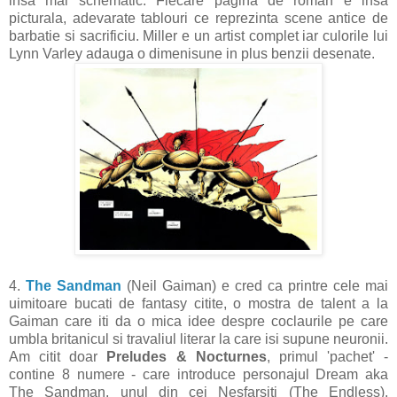
insa mai schematic. Fiecare pagina de roman e insa
picturala, adevarate tablouri ce reprezinta scene antice de
barbatie si sacrificiu. Miller e un artist complet iar culorile lui
Lynn Varley adauga o dimenisune in plus benzii desenate.
4.
The Sandman
(Neil Gaiman) e cred ca printre cele mai
uimitoare bucati de fantasy citite, o mostra de talent a la
Gaiman care iti da o mica idee despre coclaurile pe care
umbla britanicul si travaliul literar la care isi supune neuronii.
Am citit doar
Preludes & Nocturnes
, primul 'pachet' -
contine 8 numere - care introduce personajul Dream aka
The Sandman, unul din cei Nesfarsiti (The Endless).