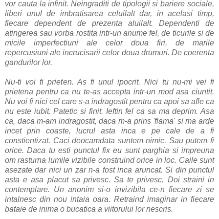
vor cauta la infinit. Neingraditi de tipologii si bariere sociale,
liberi unul de imbratisarea celuilalt dar, in acelasi timp,
fiecare dependent de prezenta aluilalt. Dependenti de
atingerea sau vorba rostita intr-un anume fel, de ticurile si de
micile imperfectiuni ale celor doua firi, de marile
repercusiuni ale incrucisarii celor doua drumuri. De coerenta
gandurilor lor.
Nu-ti voi fi prieten. As fi unul ipocrit. Nici tu nu-mi vei fi
prietena pentru ca nu te-as accepta intr-un mod asa ciuntit.
Nu voi fi nici cel care s-a indragostit pentru ca apoi sa afle ca
nu este iubit. Patetic si finit. Ieftin fel ca sa ma deprim. Asa
ca, daca m-am indragostit, daca m-a prins 'flama' si ma arde
incet prin coaste, lucrul asta inca e pe cale de a fi
constientizat. Caci deocamdata suntem nimic. Sau putem fi
orice. Daca tu esti punctul fix eu sunt parghia si impreuna
om rasturna lumile vizibile construind orice in loc. Caile sunt
asezate dar nici un zar n-a fost inca aruncat. Si din punctul
asta e asa placut sa privesc. Sa te privesc. Doi straini in
contemplare. Un anonim si-o invizibila ce-n fiecare zi se
intalnesc din nou intaia oara. Retraind imaginar in fiecare
bataie de inima o bucatica a viitorului lor nescris.