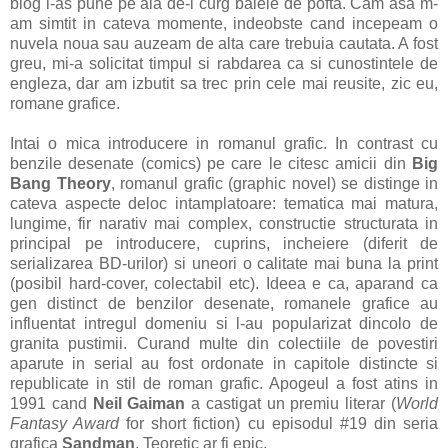
blog l-as pune pe ala de-i curg balele de pofta. Cam asa m-
am simtit in cateva momente, indeobste cand incepeam o
nuvela noua sau auzeam de alta care trebuia cautata. A fost
greu, mi-a solicitat timpul si rabdarea ca si cunostintele de
engleza, dar am izbutit sa trec prin cele mai reusite, zic eu,
romane grafice.
Intai o mica introducere in romanul grafic. In contrast cu
benzile desenate (comics) pe care le citesc amicii din
Big
Bang Theory
, romanul grafic (graphic novel) se distinge in
cateva aspecte deloc intamplatoare: tematica mai matura,
lungime, fir narativ mai complex, constructie structurata in
principal pe introducere, cuprins, incheiere (diferit de
serializarea BD-urilor) si uneori o calitate mai buna la print
(posibil hard-cover, colectabil etc). Ideea e ca, aparand ca
gen distinct de benzilor desenate, romanele grafice au
influentat intregul domeniu si l-au popularizat dincolo de
granita pustimii. Curand multe din colectiile de povestiri
aparute in serial au fost ordonate in capitole distincte si
republicate in stil de roman grafic. Apogeul a fost atins in
1991 cand
Neil Gaiman
a castigat un premiu literar (
World
Fantasy Award
for short fiction) cu episodul #19 din seria
grafica
Sandman
. Teoretic ar fi epic.