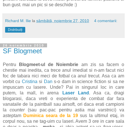
bun gust. mai un pic si se deschide :)
Richard M. Ilie
la
sâmbătă, noiembrie 27, 2010
4 comentarii:
Distribuiți
26 noiembrie 2010
SF Blogmeet
Pentru
Blogmeet-ul de Noiembrie
am zis sa facem o
chestie mai inedita, ca trece anul imediat si n-am facut nici
foc de tabara nici meci de fotbal ca anul trecut. Asa ca am
vorbit cu
Cristina
si
Dan
s-o dam in science fiction si sa ne
impuscam cu lasere. Unde? Pai in singurul loc in care
putem, la mall, in arena
Laser Land
. Asa ca, dragi
blogarasi, daca vreti o experienta de combat dar fara
vanataile de la paintball sau airsoft, ori daca erati campioni
la
counter
(sau pac-pac pentru astia mai varstnici) va
asteptam
Duminica seara de la 19
sus la ultimul etaj, in
corpul nou, sa ne tag-uim cu laseri. Avem 3 ore in care sala
e doar a noastra -
moka
- si abia astept sa va
frag-
uiesc.