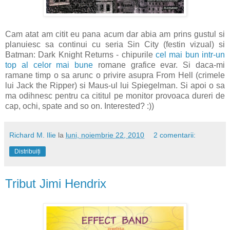
Cam atat am citit eu pana acum dar abia am prins gustul si
planuiesc sa continui cu seria Sin City (festin vizual) si
Batman: Dark Knight Returns - chipurile
cel mai bun intr-un
top al celor mai bune
romane grafice evar. Si daca-mi
ramane timp o sa arunc o privire asupra From Hell (crimele
lui Jack the Ripper) si Maus-ul lui Spiegelman. Si apoi o sa
ma odihnesc pentru ca cititul pe monitor provoaca dureri de
cap, ochi, spate and so on. Interested? :))
Richard M. Ilie
la
luni, noiembrie 22, 2010
2 comentarii:
Distribuiți
Tribut Jimi Hendrix