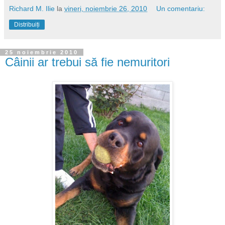
Richard M. Ilie
la
vineri, noiembrie 26, 2010
Un comentariu:
Distribuiți
25 noiembrie 2010
Câinii ar trebui să fie nemuritori