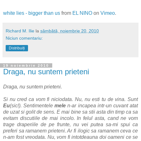
white lies - bigger than us
from
EL NINO
on
Vimeo
.
Richard M. Ilie
la
sâmbătă, noiembrie 20, 2010
Niciun comentariu:
Distribuiți
19 noiembrie 2010
Draga, nu suntem prieteni
Draga, nu suntem prieteni.
Si nu cred ca vom fi niciodata. Nu, nu esti tu de vina. Sunt
Eu
(sic!). Sentimentele
mele
n-ar incapea intr-un cuvant atat
de uzat si golit de sens. E mai bine sa stii asta din timp ca sa
evitam discutiile de mai incolo. In felul asta, cand ne vom
trage draperiile de pe frunte, nu vei putea sa-mi spui ca
preferi sa ramanem prieteni. Ar fi ilogic sa ramanem ceva ce
n-am fost vreodata. Nu, vom fi intotdeauna doi oameni ce se