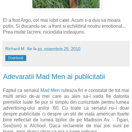
El a fost Argo, cel mai iubit catel. Acum s-a dus sa moara
putin. Si ducandu-se, a frant si echilibrul nostru emotional...
Prea multe lacrimi, niciodata indeajuns.
Richard M. Ilie
la
joi, noiembrie 25, 2010
Distribuiți
Adevaratii Mad Men ai publicitatii
Faptul ca serialul
Mad Men
ruleaza fin e constatat de tot mai
multi amici de-ai mei care au ales sa-l vada fie datorita
premiilor luate fie pur si simplu din curiozitate pentru lumea
advertising-ului anilor '60. Cu toate ca serialul nu-i doar
despre publicitate ci despre un stil de viata american foarte
bine reflectat de lumea tipilor de pe Madison Av. - Tigari,
Sex(ism) si Alchool. Daca reclamele de mai jos sunt pe
bune, apoi atunci chiar ca era o lume nebuna..