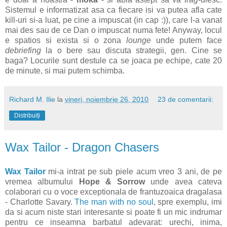
Sistemul e informatizat asa ca fiecare isi va putea afla cate
kill-uri si-a luat, pe cine a impuscat (in cap :)), care l-a vanat
mai des sau de ce Dan o impuscat numa fete! Anyway, locul
e spatios si exista si o zona
lounge
unde putem face
debriefing
la o bere sau discuta strategii, gen. Cine se
baga? Locurile sunt destule ca se joaca pe echipe, cate 20
de minute, si mai putem schimba.
Richard M. Ilie
la
vineri, noiembrie 26, 2010
23 de comentarii:
Distribuiți
Wax Tailor - Dragon Chasers
Wax Tailor
mi-a intrat pe sub piele acum vreo 3 ani, de pe
vremea albumului
Hope & Sorrow
unde avea cateva
colaborari cu o voce exceptionala de frantuzoaica dragalasa
- Charlotte Savary.
The man with no soul
, spre exemplu, imi
da si acum niste stari interesante si poate fi un mic indrumar
pentru ce inseamna barbatul adevarat: urechi, inima,