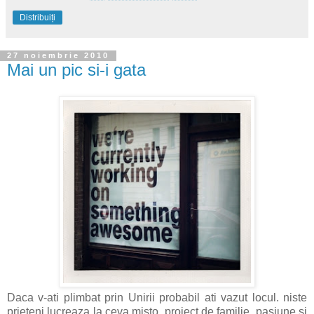
Distribuiți
27 noiembrie 2010
Mai un pic si-i gata
Daca v-ati plimbat prin Unirii probabil ati vazut locul. niste
prieteni lucreaza la ceva misto. proiect de familie. pasiune si