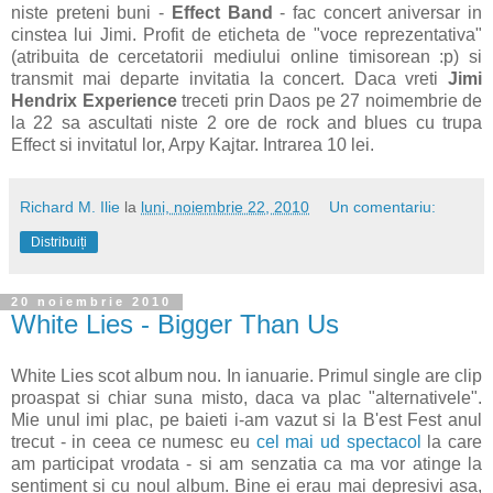
niste preteni buni -
Effect Band
- fac concert aniversar in
cinstea lui Jimi. Profit de eticheta de "voce reprezentativa"
(atribuita de cercetatorii mediului online timisorean :p) si
transmit mai departe invitatia la concert. Daca vreti
Jimi
Hendrix Experience
treceti prin Daos pe 27 noimembrie de
la 22 sa ascultati niste 2 ore de rock and blues cu trupa
Effect si invitatul lor, Arpy Kajtar. Intrarea 10 lei.
Richard M. Ilie
la
luni, noiembrie 22, 2010
Un comentariu:
Distribuiți
20 noiembrie 2010
White Lies - Bigger Than Us
White Lies scot album nou. In ianuarie. Primul single are clip
proaspat si chiar suna misto, daca va plac "alternativele".
Mie unul imi plac, pe baieti i-am vazut si la B'est Fest anul
trecut - in ceea ce numesc eu
cel mai ud spectacol
la care
am participat vrodata - si am senzatia ca ma vor atinge la
sentiment si cu noul album. Bine ei erau mai depresivi asa,