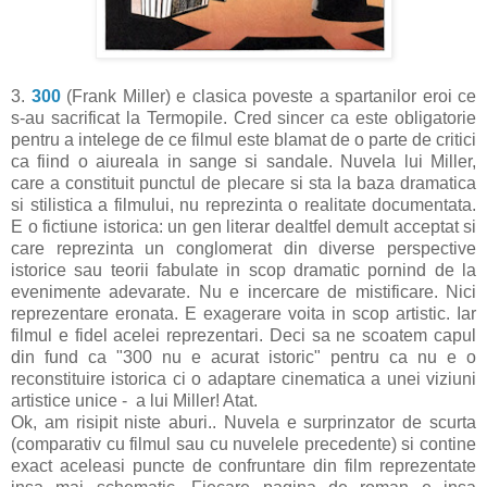
3.
300
(Frank Miller) e clasica poveste a spartanilor eroi ce
s-au sacrificat la Termopile. Cred sincer ca este obligatorie
pentru a intelege de ce filmul este blamat de o parte de critici
ca fiind o aiureala in sange si sandale. Nuvela lui Miller,
care a constituit punctul de plecare si sta la baza dramatica
si stilistica a filmului, nu reprezinta o realitate documentata.
E o fictiune istorica: un gen literar dealtfel demult acceptat si
care reprezinta un conglomerat din diverse perspective
istorice sau teorii fabulate in scop dramatic pornind de la
evenimente adevarate. Nu e incercare de mistificare. Nici
reprezentare eronata. E exagerare voita in scop artistic. Iar
filmul e fidel acelei reprezentari. Deci sa ne scoatem capul
din fund ca "300 nu e acurat istoric" pentru ca nu e o
reconstituire istorica ci o adaptare cinematica a unei viziuni
artistice unice - a lui Miller! Atat.
Ok, am risipit niste aburi.. Nuvela e surprinzator de scurta
(comparativ cu filmul sau cu nuvelele precedente) si contine
exact aceleasi puncte de confruntare din film reprezentate