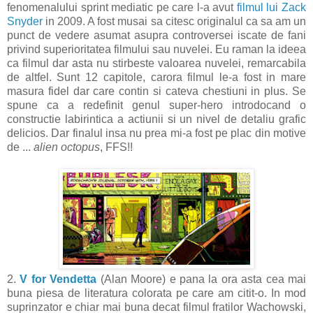
fenomenalului sprint mediatic pe care l-a avut
filmul lui Zack
Snyder
in 2009. A fost musai sa citesc originalul ca sa am un
punct de vedere asumat asupra controversei iscate de fani
privind superioritatea filmului sau nuvelei. Eu raman la ideea
ca filmul dar asta nu stirbeste valoarea nuvelei, remarcabila
de altfel. Sunt 12 capitole, carora filmul le-a fost in mare
masura fidel dar care contin si cateva chestiuni in plus. Se
spune ca a redefinit genul super-hero introdocand o
constructie labirintica a actiunii si un nivel de detaliu grafic
delicios. Dar finalul insa nu prea mi-a fost pe plac din motive
de ...
alien octopus
, FFS!!
2.
V for Vendetta
(Alan Moore) e pana la ora asta cea mai
buna piesa de literatura colorata pe care am citit-o. In mod
suprinzator e chiar mai buna decat filmul fratilor Wachowski,