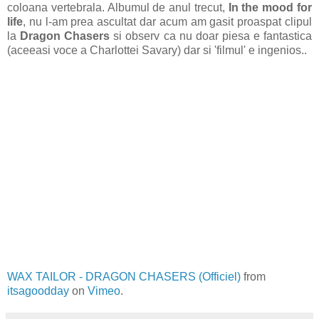
coloana vertebrala. Albumul de anul trecut,
In the mood for
life
, nu l-am prea ascultat dar acum am gasit proaspat clipul
la
Dragon Chasers
si observ ca nu doar piesa e fantastica
(aceeasi voce a Charlottei Savary) dar si 'filmul' e ingenios..
WAX TAILOR - DRAGON CHASERS (Officiel)
from
itsagoodday
on
Vimeo
.