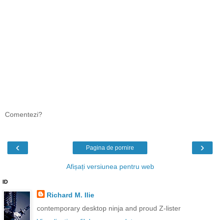
Comentezi?
‹
›
Pagina de pornire
Afișați versiunea pentru web
ID
Richard M. Ilie
contemporary desktop ninja and proud Z-lister