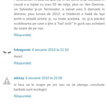
cauză s-a luptat cu vreo 50 de ninja, plus un Van Damme,
un Sylvester şi-un Terminator, a salvat vreo 5 damsels in
distress, plus lumea de 2012, a îmblânzit o haită de lupi
printr-o simplă privire şi, cu toate acestea, nu şi-a pierdut
scobitoarea pe care o ţine a "hai! sictir" în gură sau ochelarii
de soare de pe nas.
Răspundeți
hdragomir
6 ianuarie 2010 la 21:52
Amin!
Răspundeți
adizzy
6 ianuarie 2010 la 22:05
si fara sa le scape pe jos sau sa se planga...concluzie
barbatii sunt ecologici
Răspundeți