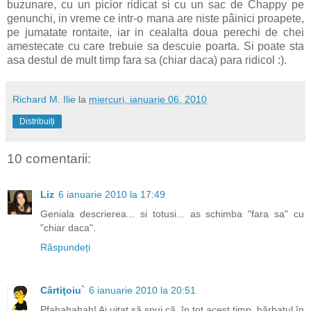
buzunare, cu un picior ridicat si cu un sac de Chappy pe
genunchi, in vreme ce intr-o mana are niste pâinici proapete,
pe jumatate rontaite, iar in cealalta doua perechi de chei
amestecate cu care trebuie sa descuie poarta. Si poate sta
asa destul de mult timp fara sa (chiar daca) para ridicol :).
Richard M. Ilie
la
miercuri, ianuarie 06, 2010
Distribuiți
10 comentarii:
Liz
6 ianuarie 2010 la 17:49
Geniala descrierea... si totusi... as schimba "fara sa" cu
"chiar daca".
Răspundeți
Cârtiţoiu`
6 ianuarie 2010 la 20:51
Pfahahahah! Ai uitat să spui că, în tot acest timp, bărbatul în