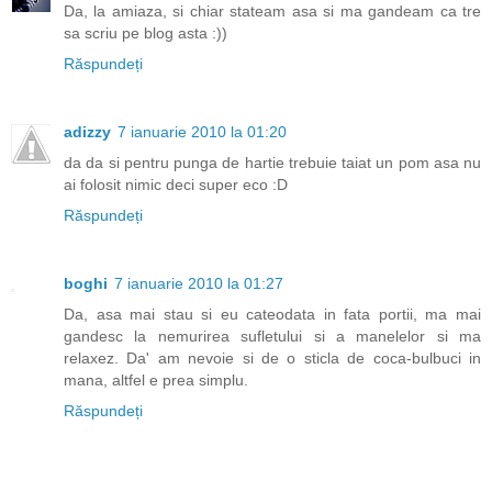
Da, la amiaza, si chiar stateam asa si ma gandeam ca tre
sa scriu pe blog asta :))
Răspundeți
adizzy
7 ianuarie 2010 la 01:20
da da si pentru punga de hartie trebuie taiat un pom asa nu
ai folosit nimic deci super eco :D
Răspundeți
boghi
7 ianuarie 2010 la 01:27
Da, asa mai stau si eu cateodata in fata portii, ma mai
gandesc la nemurirea sufletului si a manelelor si ma
relaxez. Da' am nevoie si de o sticla de coca-bulbuci in
mana, altfel e prea simplu.
Răspundeți