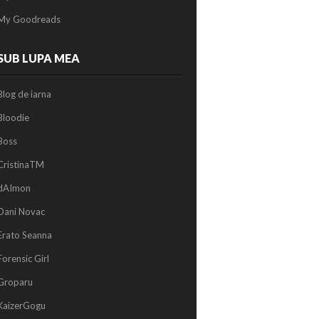
My Goodreads
SUB LUPA MEA
Blog de iarna
Bloodie
Boss
CristinaTM
dAImon
Dani Novac
Erato Seanna
Forensic Girl
Groparu
KaizerGogu