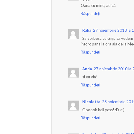
Oana cu mine, adică.
Răspundeți
Raka
27 noiembrie 2010 la 
Sa vorbesc cu Gigi, sa vedem ce
intorc pana la ora aia de la M
Răspundeți
Anda
27 noiembrie 2010 la 
si eu vin!
Răspundeți
Nicoletta
28 noiembrie 201
Oooooh hell yess! :D >:)
Răspundeți