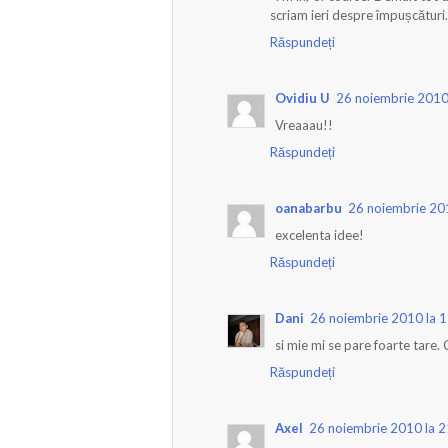
scriam ieri despre împușcături..
Răspundeți
Ovidiu U
26 noiembrie 2010
Vreaaau!!
Răspundeți
oanabarbu
26 noiembrie 20
excelenta idee!
Răspundeți
Dani
26 noiembrie 2010 la 
si mie mi se pare foarte tare. 
Răspundeți
Axel
26 noiembrie 2010 la 2