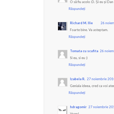
O să fiu acolo :D. Și eu și Dan
Răspundeți
Richard M. Ilie
26 noiem
Foarte bine. Va asteptam.
Răspundeți
Tomata cu scufita
26 noiem
Si eu, si eu :)
Răspundeți
Izabela R.
27 noiembrie 201
Geniala ideea, cred ca voi ater
Răspundeți
hdragomir
27 noiembrie 201
Vrem!