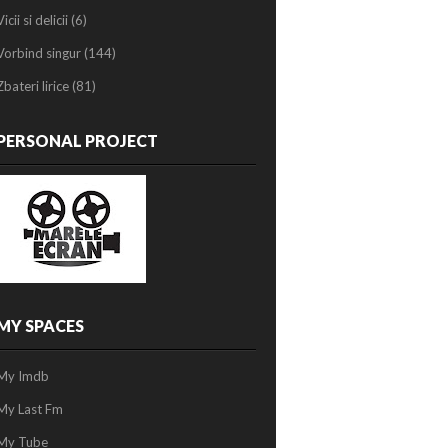
Vicii si delicii
(6)
Vorbind singur
(144)
Zbateri lirice
(81)
PERSONAL PROJECT
MY SPACES
My Imdb
My Last Fm
My Tube