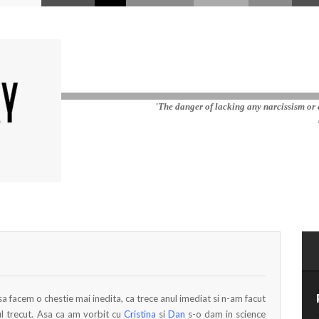
'The danger of lacking any narcissism or e
sa facem o chestie mai inedita, ca trece anul imediat si n-am facut
ul trecut. Asa ca am vorbit cu
Cristina
si
Dan
s-o dam in science