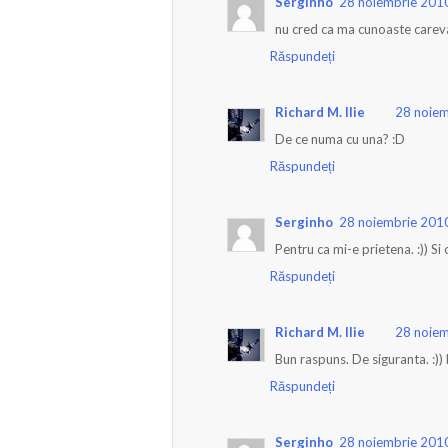
Serginho
28 noiembrie 2010
nu cred ca ma cunoaste careva,
Răspundeți
Richard M. Ilie
28 noiem
De ce numa cu una? :D
Răspundeți
Serginho
28 noiembrie 2010
Pentru ca mi-e prietena. :)) Si
Răspundeți
Richard M. Ilie
28 noiem
Bun raspuns. De siguranta. :)) 
Răspundeți
Serginho
28 noiembrie 2010