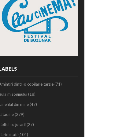
LABELS
Amintiri dintr-o copilarie tarzie
(71)
Bula misoginului
(18)
Cinefilul din mine
(47)
Citadine
(279)
Coltul cu jucarii
(27)
Curiozitati
(104)