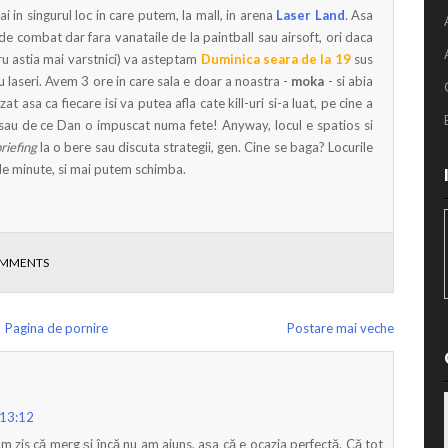
i in singurul loc in care putem, la mall, in arena
Laser Land
. Asa
de combat dar fara vanataile de la paintball sau airsoft, ori daca
u astia mai varstnici) va asteptam
Duminica seara de la 19
sus
cu laseri. Avem 3 ore in care sala e doar a noastra -
moka
- si abia
at asa ca fiecare isi va putea afla cate kill-uri si-a luat, pe cine a
s sau de ce Dan o impuscat numa fete! Anyway, locul e spatios si
riefing
la o bere sau discuta strategii, gen. Cine se baga? Locurile
 de minute, si mai putem schimba.
OMMENTS
Pagina de pornire
Postare mai veche
 13:12
am zis că merg și încă nu am ajuns, așa că e ocazia perfectă. Că tot