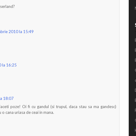
aserland?
brie 2010 la 15:49
 la 16:25
la 18:07
faceti poze! Oi fi cu gandul (si trupul, daca stau sa ma gandesc)
 o cana uriasa de ceai in mana.