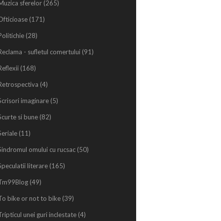
Muzica sferelor
(265)
Ofticioase
(171)
Politichie
(28)
Reclama - sufletul comertului
(91)
Reflexii
(168)
Retrospectiva
(4)
Scrisori imaginare
(5)
Scurte si bune
(82)
Seriale
(11)
Sindromul omului cu rucsac
(50)
Speculatii literare
(165)
Tm99Blog
(49)
To bike or not to bike
(39)
Tripticul unei guri inclestate
(4)