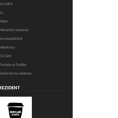
Krossfire
Liz
Maka
Mecanism automat
movieaddicted
nebuloasa
Ovi Sirb
Tomata cu Scufita
Universul ma detesta
REZIDENT