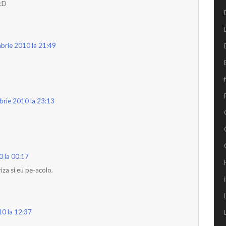
 :D
brie 2010 la 21:49
brie 2010 la 23:13
0 la 00:17
iza si eu pe-acolo.
0 la 12:37