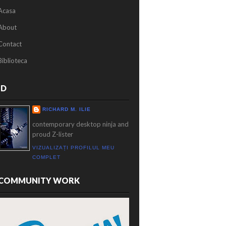
Acasa
About
Contact
Biblioteca
ID
RICHARD M. ILIE
contemporary desktop ninja and
proud Z-lister
VIZUALIZAȚI PROFILUL MEU
COMPLET
COMMUNITY WORK