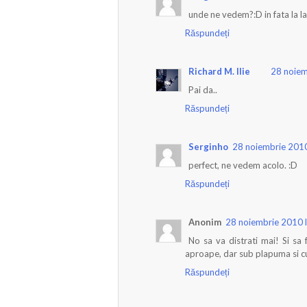
unde ne vedem?:D in fata la l
Răspundeți
Richard M. Ilie
28 noiem
Pai da..
Răspundeți
Serginho
28 noiembrie 2010
perfect, ne vedem acolo. :D
Răspundeți
Anonim
28 noiembrie 2010 
No sa va distrati mai! Si sa 
aproape, dar sub plapuma si cu
Răspundeți