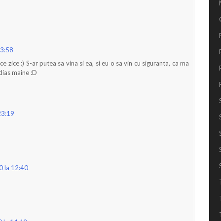
13:58
 zice :) S-ar putea sa vina si ea, si eu o sa vin cu siguranta, ca ma
edias maine :D
23:19
0 la 12:40