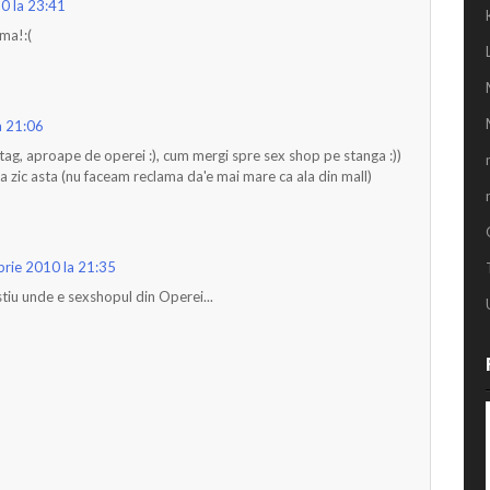
0 la 23:41
uma!:(
a 21:06
rtag, aproape de operei :), cum mergi spre sex shop pe stanga :))
 zic asta (nu faceam reclama da'e mai mare ca ala din mall)
rie 2010 la 21:35
stiu unde e sexshopul din Operei...