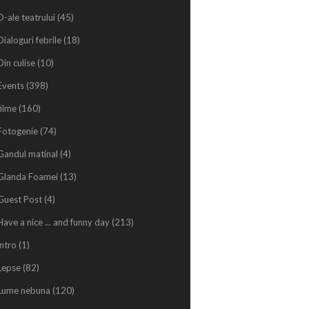
D-ale teatrului
(45)
Dialoguri febrile
(18)
Din culise
(10)
Events
(398)
filme
(160)
Fotogenie
(74)
Gandul matinal
(4)
Glanda Foamei
(13)
Guest Post
(4)
Have a nice ... and funny day
(213)
intro
(1)
Lepse
(82)
Lume nebuna
(120)