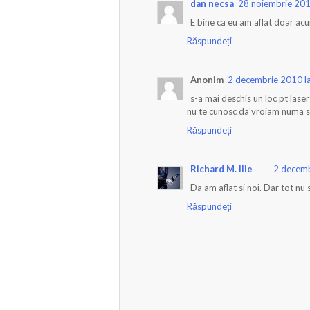
dan necsa
28 noiembrie 201
E bine ca eu am aflat doar ac
Răspundeți
Anonim
2 decembrie 2010 l
s-a mai deschis un loc pt lase
nu te cunosc da'vroiam numa sa
Răspundeți
Richard M. Ilie
2 decemb
Da am aflat si noi. Dar tot nu 
Răspundeți