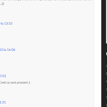
.:))
 la 13:33
10 la 16:06
17:01
Cred ca sunt prezent :)
1:31