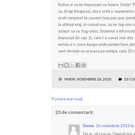
fiction si sa ne impuscam cu lasere. Unde? Pa
ca, dragi blogarasi, daca vreti o experienta 
erati campioni la
counter
(sau pac-pac pentr
la ultimul etaj, in corpul nou, sa ne tag-uim 
astept sa va
frag-
uiesc. Sistemul e informatiz
impuscat (in cap :)), care l-a vanat mai de
exista si o zona
lounge
unde putem face
deb
sunt destule ca se joaca pe echipe, cate 20
VINERI, NOIEMBRIE 26, 2010
23 C
Postare mai nouă
23 de comentarii:
Deme
26 noiembrie 2010 la
I'm in, of course. Demult tot 