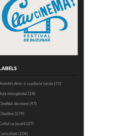
LABELS
Amintiri dintr-o copilarie tarzie
(71)
Bula misoginului
(18)
Cinefilul din mine
(47)
Citadine
(279)
Coltul cu jucarii
(27)
Curiozitati
(104)