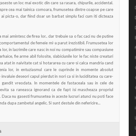
seste un loc mai exotic din care sa rasara, chipurile, accidental.
spre cea mai tainica comoara, frumusetea dintre coapse pe care
or ai picta-o, dar fiind doar un barbat simplu faci cum iti dicteaza
 mai amintesc de firea lor.. dar trebuie sa o fac caci nu de putine
comportamentul de femeie mi-a parut irezistibil. Frumusetea lor
a lor, in lacrimile care nasc in noi nu compatimire sau compasiune
rhaice, fie arme abil folosite, slabiciunile lor le fac niste creaturi
a atat in naivitate cat si hotararea cu care-si calca mandria cand
senia lor, in entuziasmul care le cuprinde in momente absolut
 invaluie deseori capul pierdut in nori ca si in luciditatea cu care-
 fi gandit vreodata. In momentele de fastaceala sau in cele de
e evita sa raneasca ignorand ca de fapt isi mascheaza propriul
Daca nu gasesti frumusetea in aceste lucruri atunci nu poti face
da dupa zambetul angelic. Si sunt destule din nefericire...
S