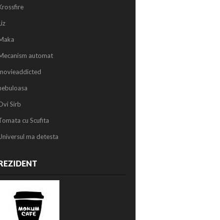
Krossfire
Liz
Maka
Mecanism automat
movieaddicted
nebuloasa
Ovi Sirb
Tomata cu Scufita
Universul ma detesta
REZIDENT