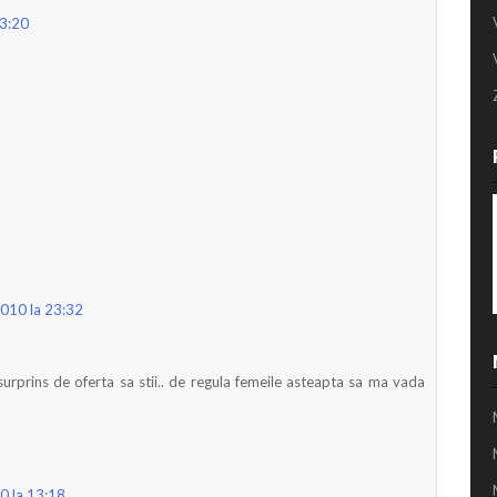
13:20
2010 la 23:32
 surprins de oferta sa stii.. de regula femeile asteapta sa ma vada
10 la 13:18