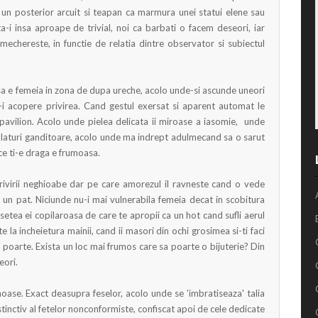
 un posterior arcuit si teapan ca marmura unei statui elene sau
a-i insa aproape de trivial, noi ca barbati o facem deseori, iar
chereste, in functie de relatia dintre observator si subiectul
a e femeia in zona de dupa ureche, acolo unde-si ascunde uneori
a-i acopere privirea. Cand gestul exersat si aparent automat le
pavilion. Acolo unde pielea delicata ii miroase a iasomie, unde
-alaturi ganditoare, acolo unde ma indrept adulmecand sa o sarut
 ce ti-e draga e frumoasa.
privirii neghioabe dar pe care amorezul il ravneste cand o vede
e un pat. Niciunde nu-i mai vulnerabila femeia decat in scobitura
setea ei copilaroasa de care te apropii ca un hot cand sufli aerul
 la incheietura mainii, cand ii masori din ochi grosimea si-ti faci
o poarte. Exista un loc mai frumos care sa poarte o bijuterie? Din
eori.
umoase. Exact deasupra feselor, acolo unde se 'imbratiseaza' talia
istinctiv al fetelor nonconformiste, confiscat apoi de cele dedicate