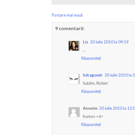
Postare mai nouă
9 comentarii:
Liz
20 iulie 2010 la 09:19
...
Răspundeți
hdragomir
20 iulie 2010 la 
Sublim, Richie!
Răspundeți
Anonim
20 iulie 2010 la 12:
frumos =d>
Răspundeți