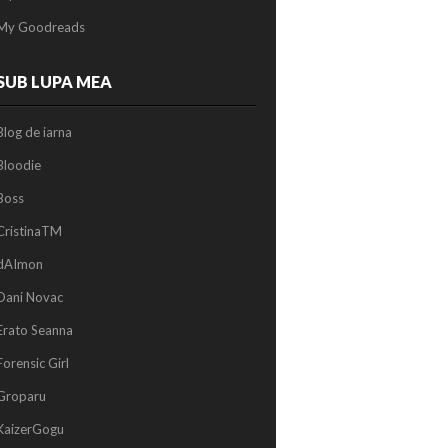
My Goodreads
SUB LUPA MEA
Blog de iarna
Bloodie
Boss
CristinaTM
dAImon
Dani Novac
Erato Seanna
Forensic Girl
Groparu
KaizerGogu