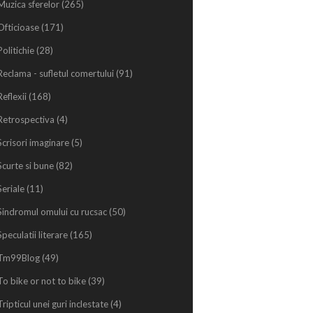
Muzica sferelor
(265)
Ofticioase
(171)
Politichie
(28)
Reclama - sufletul comertului
(91)
Reflexii
(168)
Retrospectiva
(4)
Scrisori imaginare
(5)
Scurte si bune
(82)
Seriale
(11)
Sindromul omului cu rucsac
(50)
Speculatii literare
(165)
Tm99Blog
(49)
To bike or not to bike
(39)
Tripticul unei guri inclestate
(4)