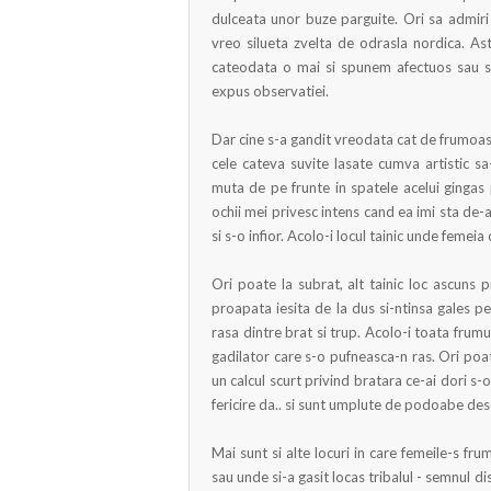
dulceata unor buze parguite. Ori sa admiri
vreo silueta zvelta de odrasla nordica. Ast
cateodata o mai si spunem afectuos sau sme
expus observatiei.
Dar cine s-a gandit vreodata cat de frumoas
cele cateva suvite lasate cumva artistic s
muta de pe frunte in spatele acelui gingas 
ochii mei privesc intens cand ea imi sta de
si s-o infior. Acolo-i locul tainic unde femeia
Ori poate la subrat, alt tainic loc ascuns 
proapata iesita de la dus si-ntinsa gales p
rasa dintre brat si trup. Acolo-i toata frumu
gadilator care s-o pufneasca-n ras. Ori poate
un calcul scurt privind bratara ce-ai dori s-
fericire da.. si sunt umplute de podoabe des
Mai sunt si alte locuri in care femeile-s fr
sau unde si-a gasit locas tribalul - semnul d