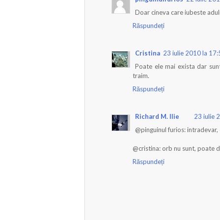
Doar cineva care iubeste adulm
Răspundeți
Cristina
23 iulie 2010 la 17
Poate ele mai exista dar sun
traim.
Răspundeți
Richard M. Ilie
23 iulie 
@pinguinul furios: intradevar,
@cristina: orb nu sunt, poate do
Răspundeți