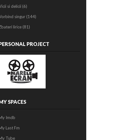
Vicii si delicii
(6)
Vorbind singur
(144)
Zbateri lirice
(81)
PERSONAL PROJECT
MY SPACES
My Imdb
My Last Fm
My Tube