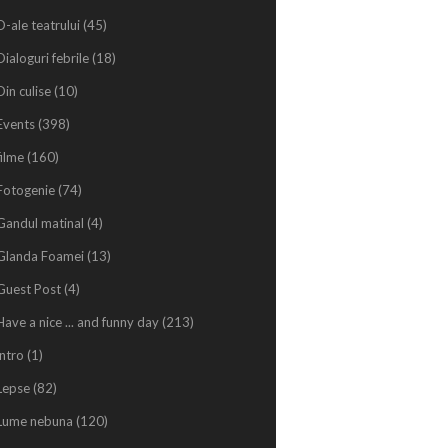
D-ale teatrului
(45)
Dialoguri febrile
(18)
Din culise
(10)
Events
(398)
filme
(160)
Fotogenie
(74)
Gandul matinal
(4)
Glanda Foamei
(13)
Guest Post
(4)
Have a nice ... and funny day
(213)
intro
(1)
Lepse
(82)
Lume nebuna
(120)