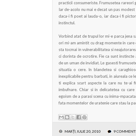
practicii consumeriste. Frumusetea rareori ga
Iar de-acolo nu mai e decat un pas modest 
daca-i fi poet ai lauda-o, iar daca-i fi pict
instinctul.
Vorbind atat de trupul lor mi-e parca jena sa
ori mi-am amintit cu drag momente in care 
sta tocmai in vulnerabilitatea si neajutorare
ci dorinta de ocrotire. Fie ca sunt instincte a
de un uman de invidiat. Le gasesti frumusete
situatia o cere. In blandetea si caraghio
inexplicabile pentru barbati, in aiureala ce le
ti explica scurt aspecte la care nu te-ai
imbufnare. Chiar si in delicatetea cu car
egoism de a parasi scena cu inima-mpacata. 
fata momentelor de uratenie care stau la pan
MARȚI, IULIE 20, 2010
9 COMMENT