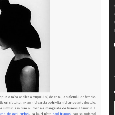
un o mica analiza a trupului si, de ce nu, a sufletului de femeie.
c ori sfatuitor, n-am nici varsta potrivita nici cunostinte destule,
le simturi asa cum au fost ele mangaiate de frumosul feminin. E
che de ochi curiosi
, sa lauzi niste
sani frumosi
sau sa poftesti