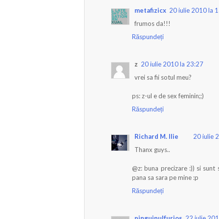
metafizicx
20 iulie 2010 la 
frumos da!!!
Răspundeți
z
20 iulie 2010 la 23:27
vrei sa fii sotul meu?
ps: z-ul e de sex feminin;;)
Răspundeți
Richard M. Ilie
20 iulie 
Thanx guys..
@z: buna precizare :)) si sunt
pana sa sara pe mine :p
Răspundeți
pinguinulfurios
22 iulie 20