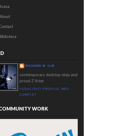
Acasa
About
Contact
Biblioteca
ID
RICHARD M. ILIE
contemporary desktop ninja and
proud Z-lister
VIZUALIZAȚI PROFILUL MEU
COMPLET
COMMUNITY WORK