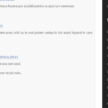
eca fiecare por al pielii pentru ca apoi sa-l venereze.
:51
tem prea orbi sa le mai putem vedea in tot acest hazard in care
2010 la 20:11
 e asa cum spui.
ar un pic naiv..