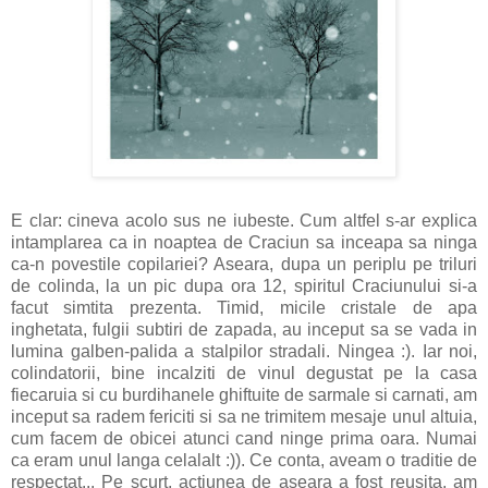
E clar: cineva acolo sus ne iubeste. Cum altfel s-ar explica
intamplarea ca in noaptea de Craciun sa inceapa sa ninga
ca-n povestile copilariei? Aseara, dupa un periplu pe triluri
de colinda, la un pic dupa ora 12, spiritul Craciunului si-a
facut simtita prezenta. Timid, micile cristale de apa
inghetata, fulgii subtiri de zapada, au inceput sa se vada in
lumina galben-palida a stalpilor stradali. Ningea :). Iar noi,
colindatorii, bine incalziti de vinul degustat pe la casa
fiecaruia si cu burdihanele ghiftuite de sarmale si carnati, am
inceput sa radem fericiti si sa ne trimitem mesaje unul altuia,
cum facem de obicei atunci cand ninge prima oara. Numai
ca eram unul langa celalalt :)). Ce conta, aveam o traditie de
respectat... Pe scurt, actiunea de aseara a fost reusita, am