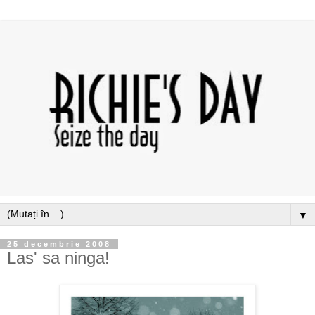
▼
25 decembrie 2008
Las' sa ninga!