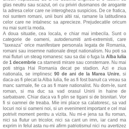
glas neutru sau scazut, ori cu priviri dusmanos de arogante
la adresa celor care ne interogheza suspicios. De ce fratica,
noi suntem romani, unii buni altii rai, ramane la latitudinea
celor care ne intalnesc sa aprecieze. Prejudecatile oricum
nu mai sunt la moda.
A doua situatie, cea locala, e chiar mai imbecila. Sunt o
categorie de oameni, autodenumiti anti-extremisti, care
"taxeaza" orice manifestare personala legata de Romania,
romani sau insemne nationale drept nationalism. Nu poti sa
mai fluturi un steag romanesc sau sa dai o fuga la
Alba Iulia
de
1 decembrie
ca starnesti mirare sau consternare. Nu mai
poti striga Hai Romania decat pe stadion. Azi e ziua
nationala, se implinesc
90 de ani de la Marea Unire
, si
daca-as fi plecat la Alba Iulia, fie as fi fost banuit ca vreau sa
manc sarmale, fie ca as fi mare nationalist. Nu dom-le, sunt
roman, si ma duc sa vad orasul Unirii in haine de
sarbatoare. Chiar daca va fi plin se tigani si de bisnitari. Vor
fi si oamnei de treaba. Mie imi place sa calatoresc, sa vad
locuri noi si oameni noi, si un eveniment important e cel mai
potrivit moment pentru a vizita. Nu mi-e jena sa fiu roman,
nici sa flutur un tricolor, nici sa cant un imn, iar cand ma
exprim in felul asta nu-mi afirm patriotismul nici nu avertizez