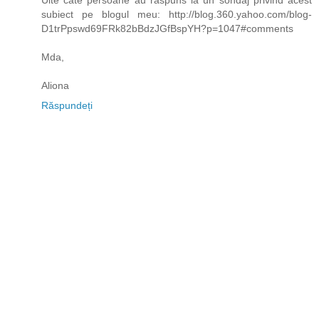
subiect pe blogul meu: http://blog.360.yahoo.com/blog-
D1trPpswd69FRk82bBdzJGfBspYH?p=1047#comments
Mda,
Aliona
Răspundeți