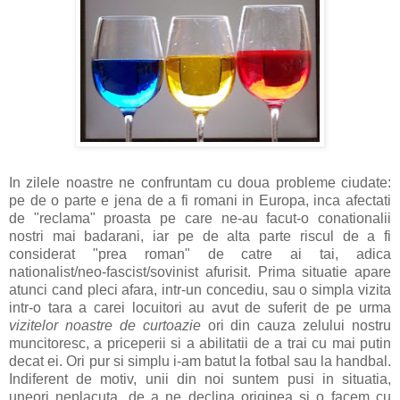
In zilele noastre ne confruntam cu doua probleme ciudate:
pe de o parte e jena de a fi romani in Europa, inca afectati
de "reclama" proasta pe care ne-au facut-o conationalii
nostri mai badarani, iar pe de alta parte riscul de a fi
considerat "prea roman" de catre ai tai, adica
nationalist/neo-fascist/sovinist afurisit. Prima situatie apare
atunci cand pleci afara, intr-un concediu, sau o simpla vizita
intr-o tara a carei locuitori au avut de suferit de pe urma
vizitelor noastre de curtoazie
ori din cauza zelului nostru
muncitoresc, a priceperii si a abilitatii de a trai cu mai putin
decat ei. Ori pur si simplu i-am batut la fotbal sau la handbal.
Indiferent de motiv, unii din noi suntem pusi in situatia,
uneori neplacuta, de a ne declina originea si o facem cu