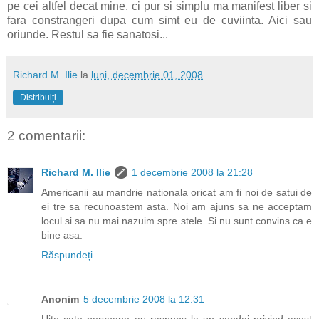
pe cei altfel decat mine, ci pur si simplu ma manifest liber si
fara constrangeri dupa cum simt eu de cuviinta. Aici sau
oriunde. Restul sa fie sanatosi...
Richard M. Ilie
la
luni, decembrie 01, 2008
Distribuiți
2 comentarii:
Richard M. Ilie
1 decembrie 2008 la 21:28
Americanii au mandrie nationala oricat am fi noi de satui de
ei tre sa recunoastem asta. Noi am ajuns sa ne acceptam
locul si sa nu mai nazuim spre stele. Si nu sunt convins ca e
bine asa.
Răspundeți
Anonim
5 decembrie 2008 la 12:31
Uite cate persoane au raspuns la un sondaj privind acest