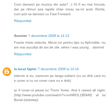
Cum dansezi pe muzica din asta? :-| Oi fi eu mai trecuta,
dar pe ritmuri asa rapide chiar vreau sa-mi arati, Richie,
cum poti sa dansezi cu Fast Forward
Răspundeți
Anonim
7 decembrie 2008 la 14:13
Foarte misto selectia. Mersi ovi pentru tips cu Aphrodite, nu
am mai ascultat de ani de zile. when I was young .. dammit.
Răspundeți
la locul faptei
7 decembrie 2008 la 14:16
intervin si eu, oarecum pe langa subiect (cu un dnb care nu
e cover si cu un cover care nu e dnb):
ar fi cover-ul piesei lui Thom Yorke, And it rained all night,
(http://www.youtube.com/watch?v=sxNROL1BDkM) al lui
Burial (dubstep)