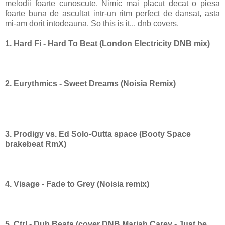
melodii foarte cunoscute. Nimic mai placut decat o piesa
foarte buna de ascultat intr-un ritm perfect de dansat, asta
mi-am dorit intodeauna. So this is it... dnb covers.
1.
Hard Fi - Hard To Beat (London Electricity DNB mix)
2. Eurythmics - Sweet Dreams (Noisia Remix)
3. Prodigy vs. Ed Solo-Outta space (Booty Space
brakebeat RmX)
4. Visage - Fade to Grey (Noisia remix)
5. Ctrl - Dub Beats (cover DNB Mariah Carey - Just be