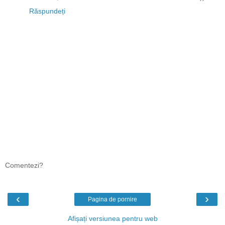
Răspundeți
Comentezi?
‹
›
Pagina de pornire
Afișați versiunea pentru web