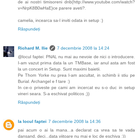
de ai nostri timisoreni dnb(http://www.youtube.com/watch?
v=NrpK8B0wHaE)ce parere aveti?.
camelia, incearca sa-l inviti odata in setup :)
Răspundeți
Richard M. Ilie
7 decembrie 2008 la 14:24
@locul faptei: PNAL nu mai au nevoie de nici o introducere.
I-am vazut prima data la un TMBase, iar anul asta am fost
la un concert in Setup. Sunt maximi baietii.
Pe Thom Yorke nu prea l-am ascultat, in schimb ii stiu pe
Burial. Archangel e f tare :)
In ce-o priveste pe cami am incercat eu s-o duc in setup
vineri seara. S-a eschivat politicos ;))
Răspundeți
la locul faptei
7 decembrie 2008 la 14:36
pai acum o ai la mana...a declarat ca vrea sa te vada
dansand, deci...data viitoare nu mai e loc de eschiva :))