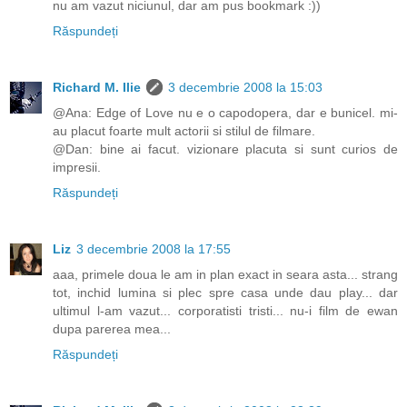
nu am vazut niciunul, dar am pus bookmark :))
Răspundeți
Richard M. Ilie
3 decembrie 2008 la 15:03
@Ana: Edge of Love nu e o capodopera, dar e bunicel. mi-
au placut foarte mult actorii si stilul de filmare.
@Dan: bine ai facut. vizionare placuta si sunt curios de
impresii.
Răspundeți
Liz
3 decembrie 2008 la 17:55
aaa, primele doua le am in plan exact in seara asta... strang
tot, inchid lumina si plec spre casa unde dau play... dar
ultimul l-am vazut... corporatisti tristi... nu-i film de ewan
dupa parerea mea...
Răspundeți