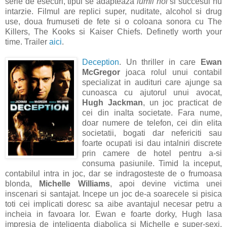
serie de esecuri, tipul se adapteaza
lumii noi
si succesul nu
intarzie. Filmul are replici super, nuditate, alcohol si drug
use, doua frumuseti de fete si o coloana sonora cu The
Killers, The Kooks si Kaiser Chiefs. Definetly worth your
time. Trailer
aici
.
Deception
. Un thriller in care
Ewan
McGregor
joaca rolul unui contabil
specializat in audituri care ajunge sa
cunoasca cu ajutorul unui avocat,
Hugh Jackman
, un joc practicat de
cei din inalta societate. Fara nume,
doar numere de telefon, cei din elita
societatii, bogati dar nefericiti sau
foarte ocupati isi dau intalniri discrete
prin camere de hotel pentru a-si
consuma pasiunile. Timid la inceput,
contabilul intra in joc, dar se indragosteste de o frumoasa
blonda,
Michelle Williams
, apoi devine victima unei
inscenari si santajat. Incepe un joc de-a soarecele si pisica
toti cei implicati doresc sa aibe avantajul necesar petru a
incheia in favoara lor. Ewan e foarte dorky, Hugh lasa
impresia de inteligenta diabolica si Michelle e super-sexi.