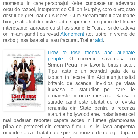
momentul in care personajul Keirei cunoaste un adevarat
erou de razboi, interpretat de Cillian Murphy, care o vrajeste
destul de greu dar cu succes. Cum ziceam filmul arat foarte
bine, e alcatuit din niste cadre superbe si unghiuri de filmare
interesante, aproape cu stil as spune. E "curat" si de cateva
ori m-am gandit ca revad
Atonement
(tot iubire in vreme de
razboi) insa fara stilul sau fracturat. Trailer
aici
.
How to lose friends and alienate
people
. O comedie savuroasa cu
Simon Pegg
, my favorite british actor.
Tipul asta e un scandal gata de a
izbucni in fiecare film. Aici e un jurnalist
britanic de scandal invidios pe viata
luxoasa a starurilor pe care le
urmareste in orice ipostaza. Sansa ii
surade cand este ofertat de o revista
renumita din State pentru a recenza
starurile hollywoodiene. Instantaneu cel
mai badaran reporter capata acces in lumea glamoroasa
plina de petreceri din cetatea filmului si isi lasa amprenta
oriunde calca. Tratat cu dispret si ironizat de colegi, dupa o