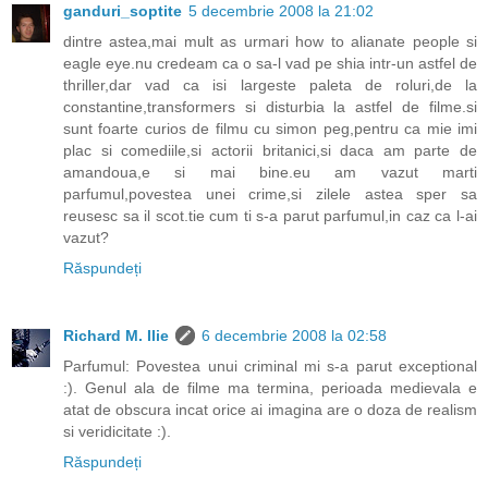
ganduri_soptite
5 decembrie 2008 la 21:02
dintre astea,mai mult as urmari how to alianate people si
eagle eye.nu credeam ca o sa-l vad pe shia intr-un astfel de
thriller,dar vad ca isi largeste paleta de roluri,de la
constantine,transformers si disturbia la astfel de filme.si
sunt foarte curios de filmu cu simon peg,pentru ca mie imi
plac si comediile,si actorii britanici,si daca am parte de
amandoua,e si mai bine.eu am vazut marti
parfumul,povestea unei crime,si zilele astea sper sa
reusesc sa il scot.tie cum ti s-a parut parfumul,in caz ca l-ai
vazut?
Răspundeți
Richard M. Ilie
6 decembrie 2008 la 02:58
Parfumul: Povestea unui criminal mi s-a parut exceptional
:). Genul ala de filme ma termina, perioada medievala e
atat de obscura incat orice ai imagina are o doza de realism
si veridicitate :).
Răspundeți