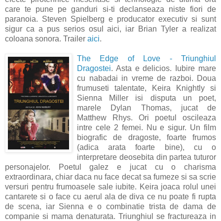
care te pune pe ganduri si-ti declanseaza niste fiori de
paranoia. Steven Spielberg e producator executiv si sunt
sigur ca a pus serios osul aici, iar Brian Tyler a realizat
coloana sonora. Trailer
aici
.
The Edge of Love - Triunghiul
Dragostei
. Asta e delicios. Iubire mare
cu nabadai in vreme de razboi. Doua
frumuseti talentate, Keira Knightly si
Sienna Miller isi disputa un poet,
marele Dylan Thomas, jucat de
Matthew Rhys. Ori poetul oscileaza
intre cele 2 femei. Nu e sigur. Un film
biografic de dragoste, foarte frumos
(adica arata foarte bine), cu o
interpretare deosebita din partea tuturor
personajelor. Poetul galez e jucat cu o charisma
extraordinara, chiar daca nu face decat sa fumeze si sa scrie
versuri pentru frumoasele sale iubite. Keira joaca rolul unei
cantarete si o face cu aerul ala de diva ce nu poate fi rupta
de scena, iar Sienna e o combinatie trista de dama de
companie si mama denaturata. Triunghiul se fractureaza in