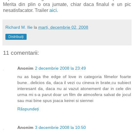
Merita din plin o ora jumate, chiar daca finalul e un pic
nesatisfacator. Trailer
aici
.
Richard M. Ilie
la
marți, decembrie 02, 2008
Distribuiți
11 comentarii:
Anonim
2 decembrie 2008 la 23:49
nu as baga the edge of love in categoria filmelor foarte
bune...delicios da, daca il vezi cu cineva in brate,cu subiect
interesant da, daca nu ai vazut atonement dar in cele din
urma mi s-a parut doar un film de atmosfera salvat de jocul
sau mai bine spus joaca keirei si siennei
Răspundeți
Anonim
3 decembrie 2008 la 10:50