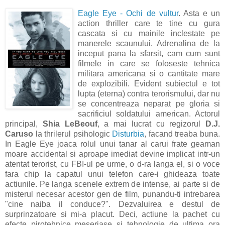
Eagle Eye - Ochi de vultur
. Asta e un
action thriller care te tine cu gura
cascata si cu mainile inclestate pe
manerele scaunului. Adrenalina de la
inceput pana la sfarsit, cam cum sunt
filmele in care se foloseste tehnica
militara americana si o cantitate mare
de explozibili. Evident subiectul e tot
lupta (eterna) contra terorismului, dar nu
se concentreaza neparat pe gloria si
sacrificiul soldatului american. Actorul
principal,
Shia LeBeouf
, a mai lucrat cu regizorul
D.J.
Caruso
la thrilerul psihologic
Disturbia
, facand treaba buna.
In Eagle Eye joaca rolul unui tanar al carui frate geaman
moare accidental si aproape imediat devine implicat intr-un
atentat terorist, cu FBI-ul pe urme, o d-ra langa el, si o voce
fara chip la capatul unui telefon care-i ghideaza toate
actiunile. Pe langa scenele extrem de intense, ai parte si de
misterul necesar acestor gen de film, punandu-ti intrebarea
"cine naiba il conduce?". Dezvaluirea e destul de
surprinzatoare si mi-a placut. Deci, actiune la pachet cu
efecte pirotehnice meseriase si tehnologie de ultima ora