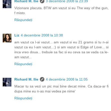
Richard M. Ilie
3 decembrie 2008 la 23:39
Vizionare placuta. BTW am vazut si eu The way of the gun,
f misto.
Răspundeți
Liz
4 decembrie 2008 la 10:38
am vazut ca l-ai vazut... am vazut si eu 21 grams si tu n-ai
vazut ca eu l-am vazut...:) si am vazut si Edge of Love... si
inca vreo doua... trebuie sa fac si eu ceva sa se vada ca le-
am vazut...
Răspundeți
Richard M. Ilie
4 decembrie 2008 la 11:05
Macar tu sa vezi un pic mai bine decat mine. Ca daca-ar fi
dupa mine eu n-as mai vedea pe nime'
Răspundeți