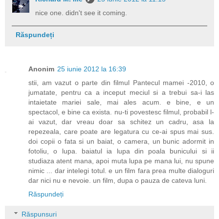
nice one. didn't see it coming.
Răspundeți
Anonim
25 iunie 2012 la 16:39
stii, am vazut o parte din filmul Pantecul mamei -2010, o
jumatate, pentru ca a inceput meciul si a trebui sa-i las
intaietate mariei sale, mai ales acum. e bine, e un
spectacol, e bine ca exista. nu-ti povestesc filmul, probabil l-
ai vazut, dar vreau doar sa schitez un cadru, asa la
repezeala, care poate are legatura cu ce-ai spus mai sus.
doi copii o fata si un baiat, o camera, un bunic adormit in
fotoliu, o lupa. baiatul ia lupa din poala bunicului si ii
studiaza atent mana, apoi muta lupa pe mana lui, nu spune
nimic ... dar intelegi totul. e un film fara prea multe dialoguri
dar nici nu e nevoie. un film, dupa o pauza de cateva luni.
Răspundeți
Răspunsuri