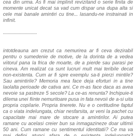
cea din urma. As fi mai implinit revizitand o serie finita de
momente unicat decat sa vad cum dispar una dupa alta si
cele mai banale amintiri cu tine... lasandu-ne instrainati in
infinit.
............................
intotdeauna am crezut ca nemurirea ar fi ceva dezirabil
pentru o sumedenie de motive, de la dorinta de a vedea
viitorul pana la frica de moarte, de a pierde sau parasi pe
cineva. Am realizat ca sunt lucruri mult mai teribile decat
non-existenta. Cum ar fi spre exemplu sa-ti pierzi mintile?
Sau amintirile? Memoria mea face deja eforturi in a tine
laolalta perioade de cativa ani. Ce m-as face daca as avea
nevoie sa pastreze 5 secole? La ce-as renunta? Inchipuie-ti
dilema unei fiinte nemuritoare pusa in fata nevoii de a-si uita
propria copilarie. Propria tinerete. Nu e o certitudine faptul
ca o viata indelungata, chiar nesfarsita, ar veni la pachet cu
capacitate mai mare de stocare a amintirilor. Ai putea
ramane cu acelasi creier bun sa inmagazineze doar ultimii
50 ani. Cum ramane cu sentimentul identitatii? Ce ma va
mai defini atunci afara de o existenta indelungata?