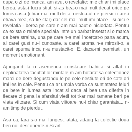
dupa o zi de munca, am avut o revelatie: mie chiar imi place
berea, asta-i lucru stiut, si-as bea-o mai mult decat orice pe
lumea asta (chiar mai mult decat nestea-ul de piersici care-i
otrava mea, sa fie clar) dar cel mai mult imi place - si aici e
revelatia - berea pe care n-am mai baut-o niciodata. Pentru
ca exista o relatie speciala intre un barbat insetat si o marca
de bere straina, una pe care n-a mai incercat-o pana acum,
al carei gust nu-l cunoaste, a carei aroma n-a mirosit-o, a
carei spuma inca n-a mustacit-o. E, daca-mi permiteti, un
moment emotionant.
Ajungand la o asemenea constatare bahica si aflat in
deplinatatea facultatilor mintale m-am hotarat sa colectionez
marci de bere degustandu-le pe cele nestiute ori de cate ori
imi ies in cale. Pentru ca ar umbla vorba ca sunt atatea feluri
de bere in lumea asta incat si daca ai bea una diferita in
fiecare zi pana la sfarsitul vietii tot ti-ar mai ramane beri pe
viata viitoare. Si cum viata viitoare nu-i chiar garantata... n-
am timp de pierdut.
Asa ca, fara s-o mai lungesc atata, adaug la colectie doua
beri noi descoperite-n Scart: