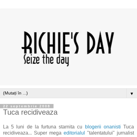
▼
22 septembrie 2008
Tuca recidiveaza
La 5 luni de la furtuna starnita cu
blogerii onanisti
Tuca
recidiveaza... Super mega
editorialul
"talentatului" jurnalist