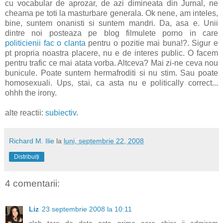
cu vocabular de aprozar, de azi dimineata din Jurnal, ne
cheama pe toti la masturbare generala. Ok nene, am inteles,
bine, suntem onanisti si suntem mandri. Da, asa e. Unii
dintre noi posteaza pe blog filmulete porno in care
politicienii fac o clanta
pentru o pozitie mai buna!?. Sigur e
pt propria noastra placere, nu e de interes public. O facem
pentru trafic ce mai atata vorba. Altceva? Mai zi-ne ceva nou
bunicule. Poate suntem hermafroditi si nu stim. Sau poate
homosexuali. Ups, stai, ca asta nu e politically correct...
ohhh the irony.
alte reactii:
subiectiv
.
Richard M. Ilie
la
luni, septembrie 22, 2008
Distribuiți
4 comentarii:
Liz
23 septembrie 2008 la 10:11
slab tare de data asta...prima oara chiar ii admiram