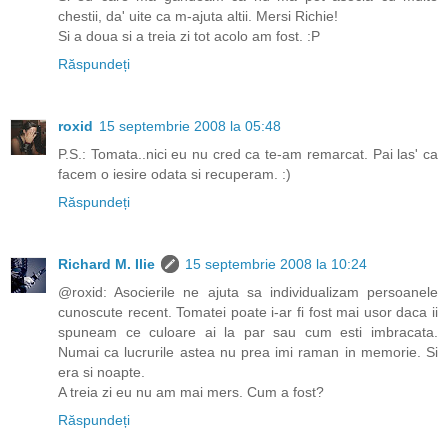
chestii, da' uite ca m-ajuta altii. Mersi Richie!
Si a doua si a treia zi tot acolo am fost. :P
Răspundeți
roxid
15 septembrie 2008 la 05:48
P.S.: Tomata..nici eu nu cred ca te-am remarcat. Pai las' ca
facem o iesire odata si recuperam. :)
Răspundeți
Richard M. Ilie
15 septembrie 2008 la 10:24
@roxid: Asocierile ne ajuta sa individualizam persoanele
cunoscute recent. Tomatei poate i-ar fi fost mai usor daca ii
spuneam ce culoare ai la par sau cum esti imbracata.
Numai ca lucrurile astea nu prea imi raman in memorie. Si
era si noapte.
A treia zi eu nu am mai mers. Cum a fost?
Răspundeți