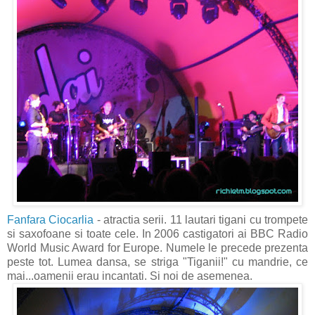
Fanfara Ciocarlia
- atractia serii. 11 lautari tigani cu trompete
si saxofoane si toate cele. In 2006 castigatori ai BBC Radio
World Music Award for Europe. Numele le precede prezenta
peste tot. Lumea dansa, se striga "Tiganii!" cu mandrie, ce
mai...oamenii erau incantati. Si noi de asemenea.