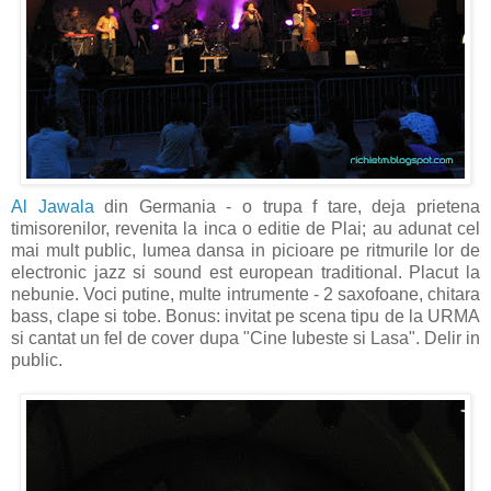
Al Jawala
din Germania - o trupa f tare, deja prietena
timisorenilor, revenita la inca o editie de Plai; au adunat cel
mai mult public, lumea dansa in picioare pe ritmurile lor de
electronic jazz si sound est european traditional. Placut la
nebunie. Voci putine, multe intrumente - 2 saxofoane, chitara
bass, clape si tobe. Bonus: invitat pe scena tipu de la URMA
si cantat un fel de cover dupa "Cine Iubeste si Lasa". Delir in
public.