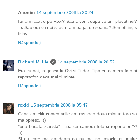
Anonim
14 septembrie 2008 la 20:24
Iar am ratat-o pe Roxi? Sau a venit dupa ce am plecat noi?
:-s Sau era cu noi si eu n-am bagat de seama? Something's
fishy...
Răspundeți
Richard M. Ilie
14 septembrie 2008 la 20:52
Era cu noi, in gasca lu Ovi si Tudor. Tipa cu camera foto si
reportofon daca mai tii minte...
Răspundeți
roxid
15 septembrie 2008 la 05:47
Cand am citit comentariile am ras vreo doua minute fara sa
ma opresc. :))
"una bucata ziarista", "tipa cu camera foto si reportofon"?!
:))
Si eu care ma gandeam ca nu ma pot asocia cu multe