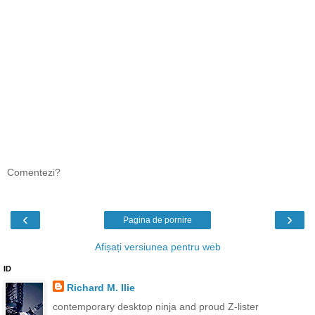
Comentezi?
‹
›
Pagina de pornire
Afișați versiunea pentru web
ID
Richard M. Ilie
contemporary desktop ninja and proud Z-lister