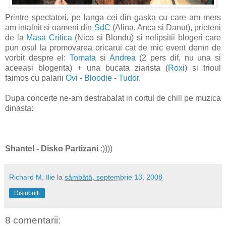
Printre spectatori, pe langa cei din gaska cu care am mers
am intalnit si oameni din
SdC
(Alina, Anca si Danut), prieteni
de la
Masa Critica
(Nico si Blondu) si nelipsitii blogeri care
pun osul la promovarea oricarui cat de mic event demn de
vorbit despre el:
Tomata
si
Andrea
(2 pers dif, nu una si
aceeasi blogerita) + una bucata ziarista (
Roxi
) si trioul
faimos cu palarii
Ovi
-
Bloodie
-
Tudor
.
Dupa concerte ne-am destrabalat in cortul de chill pe muzica
dinasta:
Shantel - Disko Partizani
:))))
Richard M. Ilie
la
sâmbătă, septembrie 13, 2008
Distribuiți
8 comentarii: