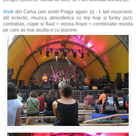
Alvik
din Cehia (am simtit Praga again :p) - f. tari muzicieni;
stil eclectic, muzica atmosferica cu trip hop si funky jazz;
contrabas, clape si flaut + vocea Anyei = combinatie reusita
pe care as mai asulta-o cu placere.