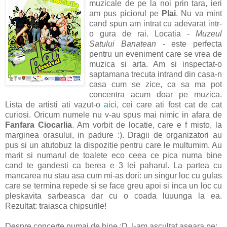
muzicale de pe la noi prin tara, ieri
am pus piciorul pe
Plai
. Nu va mint
cand spun am intrat cu adevarat intr-
o gura de rai. Locatia -
Muzeul
Satului Banatean
- este perfecta
pentru un eveniment care se vrea de
muzica si arta. Am si inspectat-o
saptamana trecuta intrand din casa-n
casa cum se zice, ca sa ma pot
concentra acum doar pe muzica.
Lista de artisti ati vazut-o
aici
, cei care ati fost cat de cat
curiosi. Oricum numele nu v-au spus mai nimic in afara de
Fanfara Ciocarlia
. Am vorbit de locatie, care e f misto, la
marginea orasului, in padure :). Dragii de organizatori au
pus si un atutobuz la dispozitie pentru care le multumim. Au
marit si numarul de toalete eco ceea ce pica numa bine
cand te gandesti ca berea e 3 lei paharul. La partea cu
mancarea nu stau asa cum mi-as dori: un singur loc cu gulas
care se termina repede si se face greu apoi si inca un loc cu
pleskavita sarbeasca dar cu o coada luuunga la ea.
Rezultat: traiasca chipsurile!
Despre concerte numai de bine :D. I-am ascultat aseara pe: