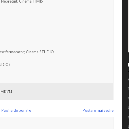
 Nepretuit; Cinema TIMIS
esc fermecator; Cinema STUDIO
TUDIO)
MMENTS
Pagina de pornire
Postare mai veche