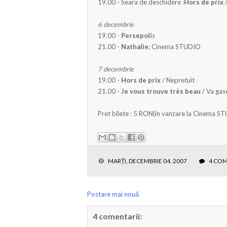
19.00 - Seara de deschidere :
Hors de prix
/
6 decembrie
19.00 -
Persepoli
s
21.00 -
Nathalie
; Cinema STUDIO
7 decembrie
19.00 -
Hors de prix
/ Nepretuit
21.00 -
Je vous trouve très beau
/ Va gas
Pret bilete : 5 RON(in vanzare la Cinema S
MARȚI, DECEMBRIE 04, 2007
4 CO
Postare mai nouă
4 comentarii: