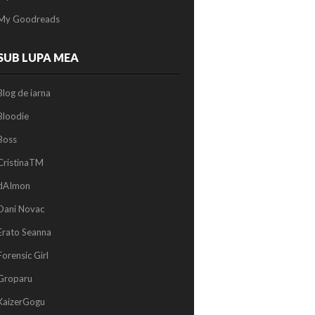
My Goodreads
SUB LUPA MEA
Blog de iarna
Bloodie
Boss
CristinaTM
dAImon
Dani Novac
Erato Seanna
Forensic Girl
Groparu
KaizerGogu