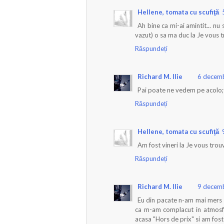
Hellene, tomata cu scufiţă
Ah bine ca mi-ai amintit... nu 
vazut) o sa ma duc la Je vous 
Răspundeți
Richard M. Ilie
6 decemb
Pai poate ne vedem pe acolo;
Răspundeți
Hellene, tomata cu scufiţă
Am fost vineri la Je vous trouv
Răspundeți
Richard M. Ilie
9 decemb
Eu din pacate n-am mai mers l
ca m-am complacut in atmosfer
acasa "Hors de prix" si am fos