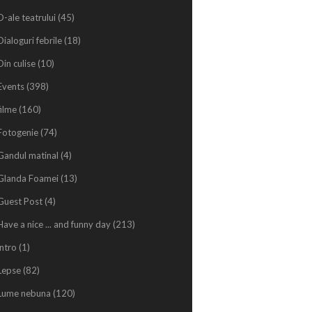
D-ale teatrului
(45)
Dialoguri febrile
(18)
Din culise
(10)
Events
(398)
filme
(160)
Fotogenie
(74)
Gandul matinal
(4)
Glanda Foamei
(13)
Guest Post
(4)
Have a nice ... and funny day
(213)
intro
(1)
Lepse
(82)
Lume nebuna
(120)