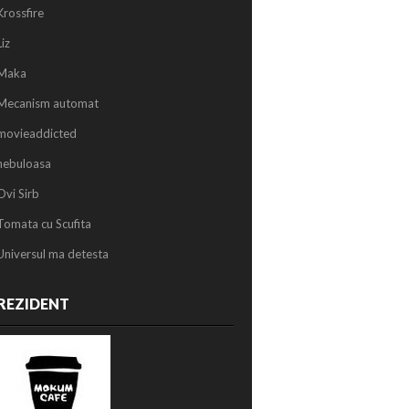
Krossfire
Liz
Maka
Mecanism automat
movieaddicted
nebuloasa
Ovi Sirb
Tomata cu Scufita
Universul ma detesta
REZIDENT