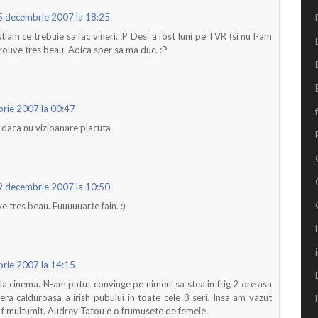
5 decembrie 2007 la 18:25
stiam ce trebuie sa fac vineri. :P Desi a fost luni pe TVR (si nu l-am
trouve tres beau. Adica sper sa ma duc. :P
rie 2007 la 00:47
 daca nu vizioanare placuta
9 decembrie 2007 la 10:50
e tres beau. Fuuuuuarte fain. :)
rie 2007 la 14:15
a cinema. N-am putut convinge pe nimeni sa stea in frig 2 ore asa
a calduroasa a irish pubului in toate cele 3 seri. Insa am vazut
t f multumit. Audrey Tatou e o frumusete de femeie.