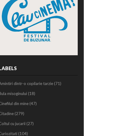
LABELS
Amintiri dintr-o copilarie tarzie
(71)
Bula misoginului
(18)
Cinefilul din mine
(47)
Citadine
(279)
Coltul cu jucarii
(27)
Curiozitati
(104)