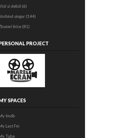
Vicii si delicii
(6)
Vorbind singur
(144)
Zbateri lirice
(81)
PERSONAL PROJECT
MY SPACES
My Imdb
My Last Fm
My Tube