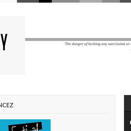
'The danger of lacking any narcissism or e
ANCEZ