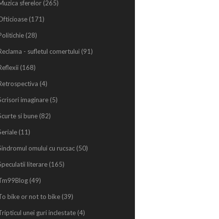
Muzica sferelor
(265)
Ofticioase
(171)
Politichie
(28)
Reclama - sufletul comertului
(91)
Reflexii
(168)
Retrospectiva
(4)
Scrisori imaginare
(5)
Scurte si bune
(82)
Seriale
(11)
Sindromul omului cu rucsac
(50)
Speculatii literare
(165)
Tm99Blog
(49)
To bike or not to bike
(39)
Tripticul unei guri inclestate
(4)