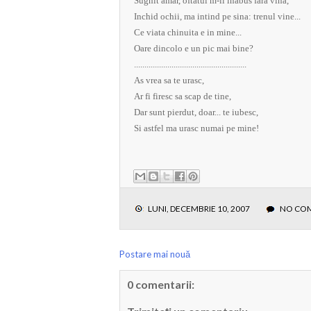
Sughit amar, oftatul m-il inabus fara vina,
Inchid ochii, ma intind pe sina: trenul vine...
Ce viata chinuita e in mine...
Oare dincolo e un pic mai bine?
......................................................
As vrea sa te urasc,
Ar fi firesc sa scap de tine,
Dar sunt pierdut, doar... te iubesc,
Si astfel ma urasc numai pe mine!
LUNI, DECEMBRIE 10, 2007
NO CO
Postare mai nouă
0 comentarii: