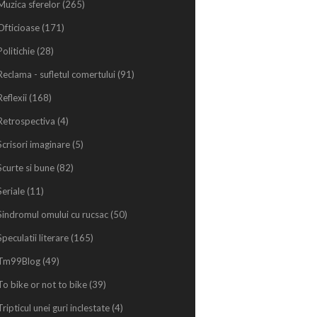
Muzica sferelor
(265)
Ofticioase
(171)
Politichie
(28)
Reclama - sufletul comertului
(91)
Reflexii
(168)
Retrospectiva
(4)
Scrisori imaginare
(5)
Scurte si bune
(82)
Seriale
(11)
Sindromul omului cu rucsac
(50)
Speculatii literare
(165)
Tm99Blog
(49)
To bike or not to bike
(39)
Tripticul unei guri inclestate
(4)