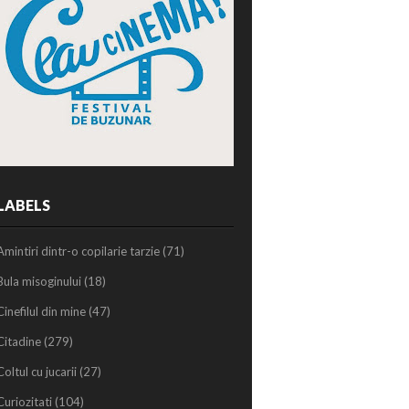
LABELS
Amintiri dintr-o copilarie tarzie
(71)
Bula misoginului
(18)
Cinefilul din mine
(47)
Citadine
(279)
Coltul cu jucarii
(27)
Curiozitati
(104)