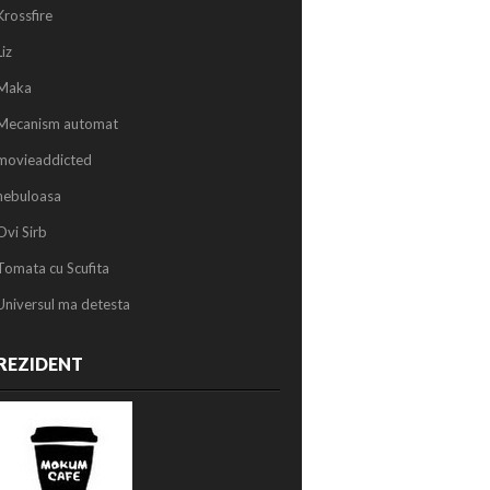
Krossfire
Liz
Maka
Mecanism automat
movieaddicted
nebuloasa
Ovi Sirb
Tomata cu Scufita
Universul ma detesta
REZIDENT