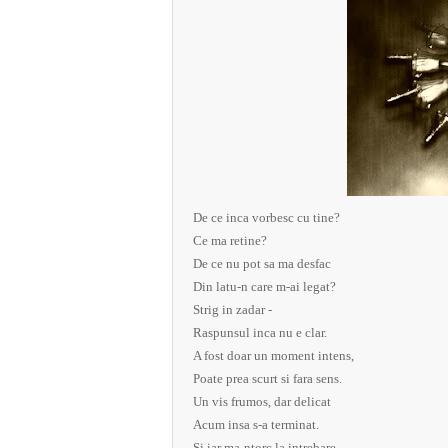
De ce inca vorbesc cu tine?
Ce ma retine?
De ce nu pot sa ma desfac
Din latu-n care m-ai legat?
Strig in zadar -
Raspunsul inca nu e clar.
A fost doar un moment intens,
Poate prea scurt si fara sens.
Un vis frumos, dar delicat
Acum insa s-a terminat.
Si iar ma-ntorc la intrebare