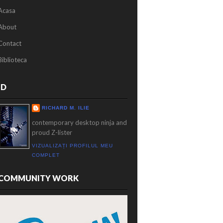
Acasa
About
Contact
Biblioteca
ID
RICHARD M. ILIE
contemporary desktop ninja and
proud Z-lister
VIZUALIZAȚI PROFILUL MEU
COMPLET
COMMUNITY WORK