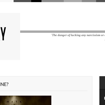
'The danger of lacking any narcissism or e
INE?