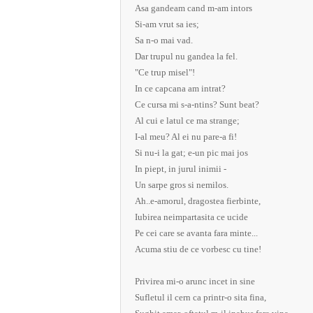
Asa gandeam cand m-am intors
Si-am vrut sa ies;
Sa n-o mai vad.
Dar trupul nu gandea la fel.
"Ce trup misel"!
In ce capcana am intrat?
Ce cursa mi s-a-ntins? Sunt beat?
Al cui e latul ce ma strange;
I-al meu? Al ei nu pare-a fi!
Si nu-i la gat; e-un pic mai jos
In piept, in jurul inimii -
Un sarpe gros si nemilos.
Ah..e-amorul, dragostea fierbinte,
Iubirea neimpartasita ce ucide
Pe cei care se avanta fara minte...
Acuma stiu de ce vorbesc cu tine!
Privirea mi-o arunc incet in sine
Sufletul il cern ca printr-o sita fina,