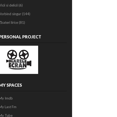
Vicii si delicii
(6)
Vorbind singur
(144)
Zbateri lirice
(81)
PERSONAL PROJECT
MY SPACES
My Imdb
My Last Fm
My Tube