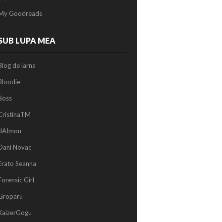
My Goodreads
SUB LUPA MEA
Blog de iarna
Bloodie
Boss
CristinaTM
dAImon
Dani Novac
Erato Seanna
Forensic Girl
Groparu
KaizerGogu