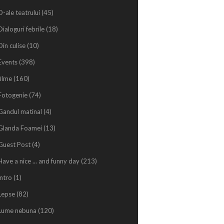
D-ale teatrului
(45)
Dialoguri febrile
(18)
Din culise
(10)
Events
(398)
filme
(160)
Fotogenie
(74)
Gandul matinal
(4)
Glanda Foamei
(13)
Guest Post
(4)
Have a nice ... and funny day
(213)
intro
(1)
Lepse
(82)
Lume nebuna
(120)