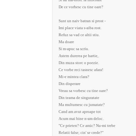
De ce vorbesc cu tine oare?
Sunt un naiv batran si prost -
Imi place viata s-aiba rost.
Refuz sa vad ce altii stiu.
Ma doare
Si m-apuc sa scriu.
Astern durerea pe hartie,
Din muza storc o poezie.
Ce vorbe reci tasnesc afara!
Mi-e mintea clara?
Din disperare
Vreau sa vorbesc cu tine oare?
Din teama de singuratate
Ma multumesc cu jumatate?
Cand am avut aproape tot
Acum mai bine n-am deloc.
"Ce prieten? Ce amic? Nu-mi trebe
Relatii false; cin' se crede?"