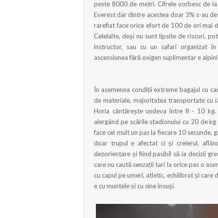
peste 8000 de metri. Cifrele vorbesc de la
Everest dar dintre acestea doar 3% s-au des
rarefiat face orice efort de 100 de ori mai di
Celelalte, deși nu sunt lipsite de riscuri,
instructor, sau cu un safari organizat în
ascensiunea fără oxigen suplimentar e alpini
În asemenea condiții extreme bagajul cu car
de materiale, majoritatea transportate cu i
Horia cântărește undeva între 8 - 10 kg. 
alergând pe scările stadionului cu 20 de kg
face cel mult un pas la fiecare 10 secunde, g
doar trupul e afectat ci și creierul, afl
dezorientare și fiind pasibil să ia decizii g
care nu caută senzații tari la orice pas o a
cu capul pe umeri, atletic, echilibrat și car
e cu muntele și cu sine însuși.