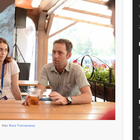
foto:
Bere Timisoreana