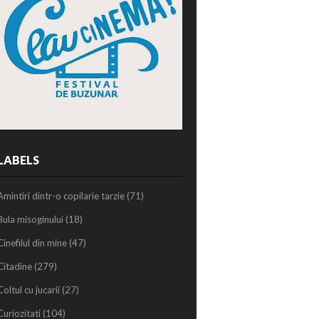
LABELS
Amintiri dintr-o copilarie tarzie
(71)
Bula misoginului
(18)
Cinefilul din mine
(47)
Citadine
(279)
Coltul cu jucarii
(27)
Curiozitati
(104)