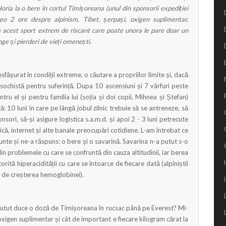
Horia la o bere în cortul Timișoreana (unul din sponsorii expediției
 2 ore despre alpinism, Tibet, șerpași, oxigen suplimentar,
de acest sport extrem de riscant care poate unora le pare doar un
ge și pierderi de vieți omenești.
sfășurat în condiții extreme, o căutare a propriilor limite și, dacă
ochistă pentru suferință. Dupa 10 ascensiuni și 7 vârfuri peste
u el și pentru familia lui (soția și doi copii, Mihnea și Ștefan)
 10 luni în care pe lângă jobul zilnic trebuie să se antreneze, să
sori, să-și asigure logistica s.a.m.d. și apoi 2 - 3 luni petrecute
zică, internet și alte banale preocupări cotidiene. L-am întrebat ce
unte și ne-a răspuns: o bere și o savarină. Savarina n-a putut s-o
n problemele cu care se confruntă din cauza altitudinii, iar berea
rită hiperacidității cu care se întoarce de fiecare dată (alpiniștii
t de creșterea hemoglobinei).
putut duce o doză de Timișoreana în rucsac până pe Everest? Mi-
oxigen suplimentar și cât de important e fiecare kilogram cărat la