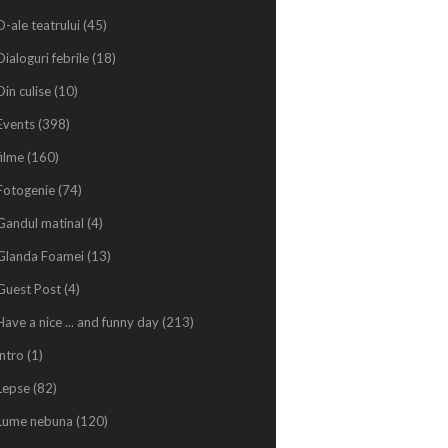
D-ale teatrului
(45)
Dialoguri febrile
(18)
Din culise
(10)
Events
(398)
filme
(160)
Fotogenie
(74)
Gandul matinal
(4)
Glanda Foamei
(13)
Guest Post
(4)
Have a nice ... and funny day
(213)
intro
(1)
Lepse
(82)
Lume nebuna
(120)