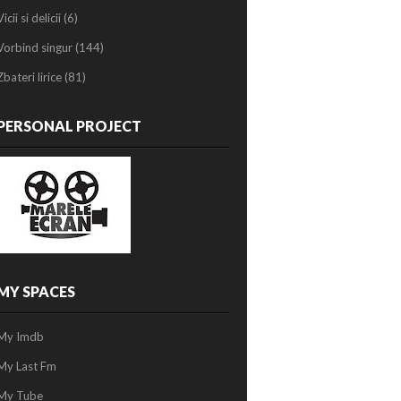
Vicii si delicii
(6)
Vorbind singur
(144)
Zbateri lirice
(81)
PERSONAL PROJECT
MY SPACES
My Imdb
My Last Fm
My Tube