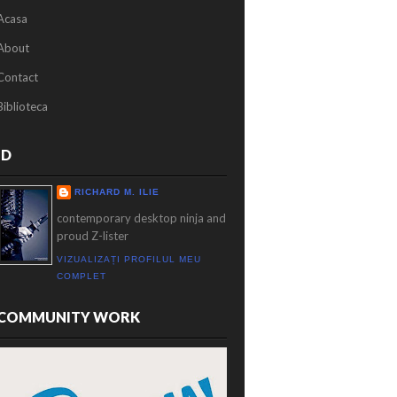
Acasa
About
Contact
Biblioteca
ID
RICHARD M. ILIE
contemporary desktop ninja and
proud Z-lister
VIZUALIZAȚI PROFILUL MEU
COMPLET
COMMUNITY WORK