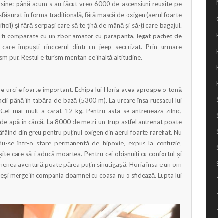
 sine: până acum s-au făcut vreo 6000 de ascensiuni reușite pe
fășurat în forma tradițională, fără mască de oxigen (aerul foarte
ficil) și fără șerpași care să te țină de mână și să-ți care bagajul.
 pot fi comparate cu un zbor amator cu parapanta, legat pachet de
 care împuști rinocerul dintr-un jeep securizat. Prin urmare
sm pur. Restul e turism montan de înaltă altitudine.
e urci e foarte important. Echipa lui Horia avea aproape o tonă
acii până în tabăra de bază (5300 m). La urcare însa rucsacul lui
Cel mai mult a cărat 12 kg. Pentru asta se antrenează zilnic,
 de apă în cârcă. La 8000 de metri un trup astfel antrenat poate
âfâind din greu pentru puținul oxigen din aerul foarte rarefiat. Nu
ându-se într-o stare permanentă de hipoxie, expus la confuzie,
reșite care să-i aducă moartea. Pentru cei obișnuiți cu confortul și
semenea aventură poate părea puțin sinucigașă. Horia însa e un om
e deși merge în compania doamnei cu coasa nu o sfidează. Lupta lui