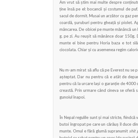
Am vrut să știm mai multe despre conținutul
ține însă pe el: bocancii și costumul de puf.
sacul de dormit. Musai un arzător cu gaz pen
coardă, șuruburi pentru gheață și piolet. Ap
mâncarea. De obicei pe munte mănâncă un kg 
g. pe zi. Au reușit să mănânce doar 150g. 
munte ei bine pentru Horia baza e tot slă
ciocolata. Chiar și cu asemenea regim calori
Nu m-am mirat să aflu că pe Everest nu se po
așteptat. Dar nu pentru că e atât de depart
pentru că la urcare lași o garanție de 4000 d
creastă. Prin urmare când cineva se oferă s
gunoiul înapoi.
În Nepal regulile sunt și mai stricte, fiindc
butoi îngropat pe care un cărăuș îl duce di
munte. Omul e fără glumă supranumit
shit 
butoiul cu rahat pentru un spor (de rușine) d