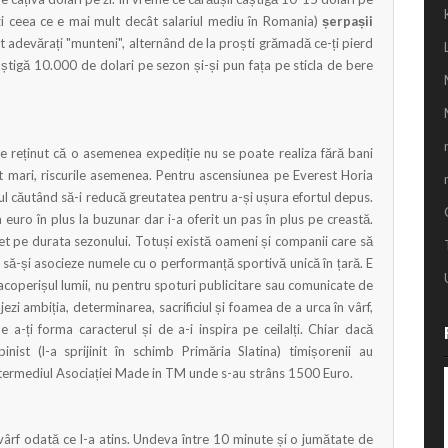
i ceea ce e mai mult decât salariul mediu în Romania)
șerpașii
nt adevărați "munteni", alternând de la proști grămadă ce-ți pierd
âștigă 10.000 de dolari pe sezon și-și pun fața pe sticla de bere
de reținut că o asemenea expediție nu se poate realiza fără bani
t mari, riscurile asemenea. Pentru ascensiunea pe Everest Horia
 căutând să-i reducă greutatea pentru a-și ușura efortul depus.
 euro în plus la buzunar dar i-a oferit un pas în plus pe creastă.
bet pe durata sezonului. Totuși există oameni și companii care să
că să-și asocieze numele cu o performanță sportivă unică în țară. E
 acoperișul lumii, nu pentru spoturi publicitare sau comunicate de
ezi ambiția, determinarea, sacrificiul și foamea de a urca în vârf,
 a-ți forma caracterul și de a-i inspira pe ceilalți. Chiar dacă
inist (l-a sprijinit în schimb Primăria Slatina) timișorenii au
intermediul Asociației Made in TM unde s-au strâns 1500 Euro.
vârf odată ce l-a atins. Undeva între 10 minute și o jumătate de