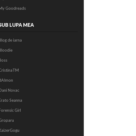
My Goodreads
SUB LUPA MEA
Blog de iarna
Bloodie
Boss
CristinaTM
dAImon
Dani Novac
Erato Seanna
Forensic Girl
Groparu
KaizerGogu