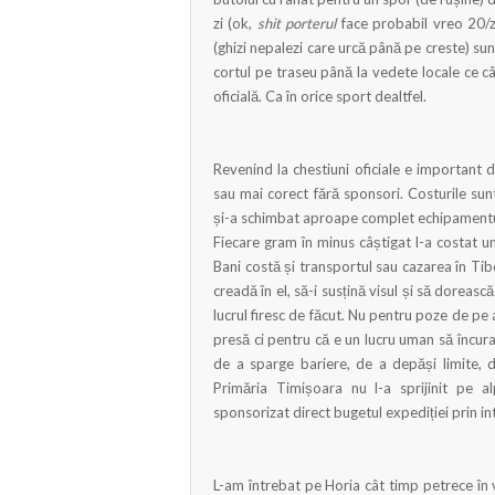
zi (ok,
shit porterul
face probabil vreo 20/z
(ghizi nepalezi care urcă până pe creste) su
cortul pe traseu până la vedete locale ce c
oficială. Ca în orice sport dealtfel.
Revenind la chestiuni oficiale e important 
sau mai corect fără sponsori. Costurile sun
și-a schimbat aproape complet echipamentul
Fiecare gram în minus câștigat l-a costat un
Bani costă și transportul sau cazarea în Ti
creadă în el, să-i susțină visul și să doreas
lucrul firesc de făcut. Nu pentru poze de pe
presă ci pentru că e un lucru uman să încuraj
de a sparge bariere, de a depăși limite, de
Primăria Timișoara nu l-a sprijinit pe alp
sponsorizat direct bugetul expediției prin 
L-am întrebat pe Horia cât timp petrece în 