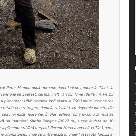
cul Peter Hamor, după aproape doua luni de ședere în Tibet, la
ascensiune pe Everest, cel mai înalt vârf din lume (8848 m). Pe 23
en suplimentar și fără șerpași, însă ajunși la 7600 metri vremea rea
re ratată ci o retragere demnă, calculată, cu degetele intacte, din
a cea mai mică neatenție. În plus, echipa româno-slovacă reușise
 încă un “optmiar”, Shisha Pangma (8027 m), supus în data de 30
gen suplimentar și fără șerpași. Recent Horia a revenit la Timișoara,
esie stomatolog), unde se antrenează și unde-l așteaptă familia și