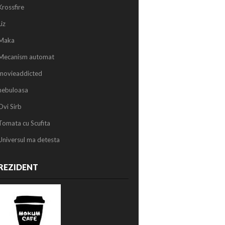
Krossfire
Liz
Maka
Mecanism automat
movieaddicted
nebuloasa
Ovi Sirb
Tomata cu Scufita
Universul ma detesta
REZIDENT