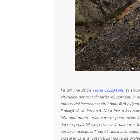
Pe 14 mai 2014
Horia Colibășanu
și slova
altitudine pentru aclimatizare*, porneau în 
mai cei doi încercau asaltul final, fără oxig
îi obligă să se întoarcă. Nu a fost o încerca
fața unui munte uriaș care te poate ucide l
deja în prealabil să-și treacă în palmares
aprilie în același stil ‘purist’ adică fără oxi
orașul în care își câștigă pâinea (e de prof