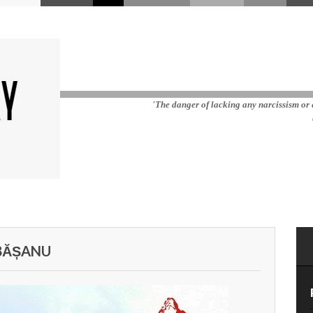
'The danger of lacking any narcissism or e
IBĂȘANU