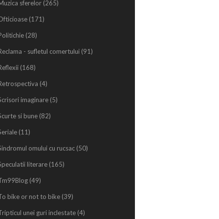
Muzica sferelor
(265)
Ofticioase
(171)
Politichie
(28)
Reclama - sufletul comertului
(91)
Reflexii
(168)
Retrospectiva
(4)
Scrisori imaginare
(5)
Scurte si bune
(82)
Seriale
(11)
Sindromul omului cu rucsac
(50)
Speculatii literare
(165)
Tm99Blog
(49)
To bike or not to bike
(39)
Tripticul unei guri inclestate
(4)