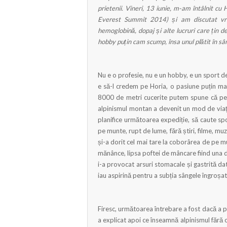
prietenii. Vineri, 13 iunie, m-am întâlnit cu 
Everest Summit 2014) și am discutat vreo
hemoglobină, dopaj și alte lucruri care țin 
hobby puțin cam scump, însa unul plătit în sân
Nu e o profesie, nu e un hobby, e un sport de
e să-l credem pe Horia, o pasiune puțin mas
8000 de metri cucerite putem spune că pentr
alpinismul montan a devenit un mod de viață:
planifice următoarea expediție, să caute spon
pe munte, rupt de lume, fără știri, filme, mu
și-a dorit cel mai tare la coborârea de pe m
mănânce, lipsa poftei de mâncare fiind una di
i-a provocat arsuri stomacale și gastrită dato
iau aspirină pentru a subția sângele îngroșa
Firesc, următoarea întrebare a fost dacă a 
a explicat apoi ce înseamnă alpinismul fără 