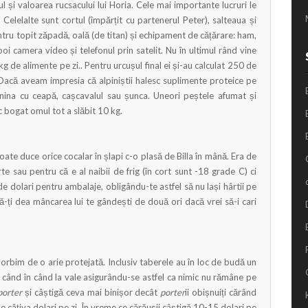
 și valoarea rucsacului lui Horia. Cele mai importante lucruri le
 Celelalte sunt cortul (împărțit cu partenerul Peter), salteaua și
tru topit zăpadă, oală (de titan) și echipament de cățărare: ham,
oi camera video și telefonul prin satelit. Nu în ultimul rând vine
de alimente pe zi.. Pentru urcușul final ei și-au calculat 250 de
Dacă aveam impresia că alpiniștii halesc suplimente proteice pe
nina cu ceapă, cașcavalul sau șunca. Uneori peștele afumat și
c bogat omul tot a slăbit 10 kg.
ate duce orice cocalar în șlapi c-o plasă de Billa în mână. Era de
e sau pentru că e al naibii de frig (în cort sunt -18 grade C) ci
e dolari pentru ambalaje, obligându-te astfel să nu lași hârtii pe
ă-ți dea mâncarea lui te gândești de două ori dacă vrei să-i cari
ă vorbim de o arie protejată. Inclusiv taberele au în loc de budă un
n când în când la vale asigurându-se astfel ca nimic nu rămâne pe
porter
și câștigă ceva mai binișor decât
porter
ii obișnuiți cărând
e câțiva dolari pe zi. În vreme ce cărăușii câștigă 10-15 dolari pe