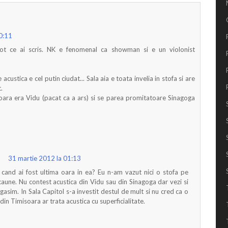
0:11
t ce ai scris. NK e fenomenal ca showman si e un violonist
 acustica e cel putin ciudat... Sala aia e toata invelia in stofa si are
.
oara era Vidu (pacat ca a ars) si se parea promitatoare Sinagoga
31 martie 2012 la 01:13
cand ai fost ultima oara in ea? Eu n-am vazut nici o stofa pe
caune. Nu contest acustica din Vidu sau din Sinagoga dar vezi si
e gasim. In Sala Capitol s-a investit destul de mult si nu cred ca o
din Timisoara ar trata acustica cu superficialitate.