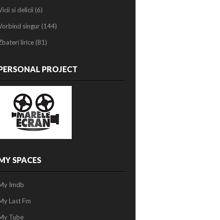
Vicii si delicii
(6)
Vorbind singur
(144)
Zbateri lirice
(81)
PERSONAL PROJECT
MY SPACES
My Imdb
My Last Fm
My Tube