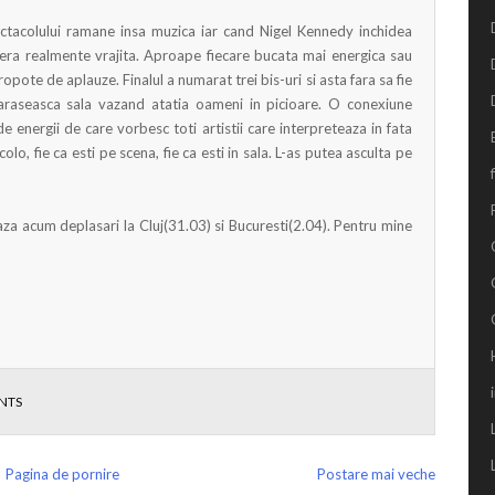
ctacolului ramane insa muzica iar cand Nigel Kennedy inchidea
 era realmente vrajita. Aproape fiecare bucata mai energica sau
opote de aplauze. Finalul a numarat trei bis-uri si asta fara sa fie
paraseasca sala vazand atatia oameni in picioare. O conexiune
 energii de care vorbesc toti artistii care interpreteaza in fata
lo, fie ca esti pe scena, fie ca esti in sala. L-as putea asculta pe
a acum deplasari la Cluj(31.03) si Bucuresti(2.04). Pentru mine
NTS
Pagina de pornire
Postare mai veche