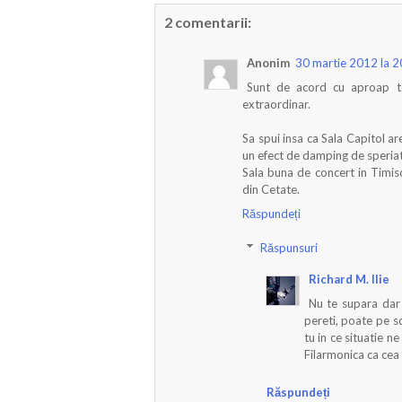
2 comentarii:
Anonim
30 martie 2012 la 2
Sunt de acord cu aproap to
extraordinar.
Sa spui insa ca Sala Capitol are
un efect de damping de speriat
Sala buna de concert in Timis
din Cetate.
Răspundeți
Răspunsuri
Richard M. Ilie
Nu te supara dar 
pereti, poate pe s
tu in ce situatie n
Filarmonica ca cea 
Răspundeți