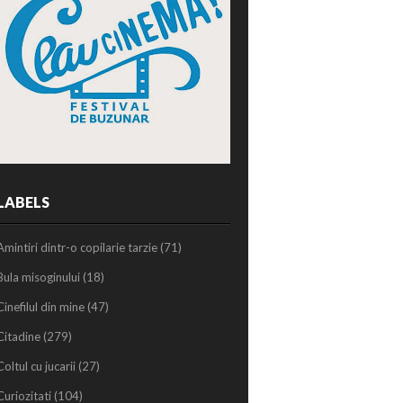
LABELS
Amintiri dintr-o copilarie tarzie
(71)
Bula misoginului
(18)
Cinefilul din mine
(47)
Citadine
(279)
Coltul cu jucarii
(27)
Curiozitati
(104)