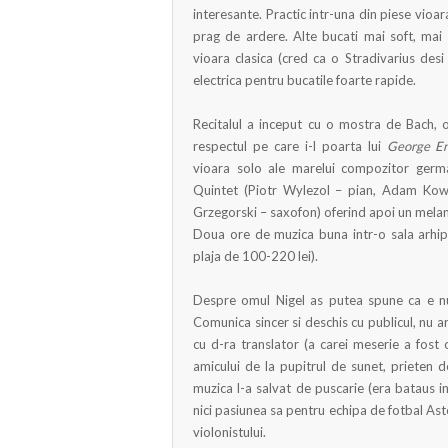
interesante. Practic intr-una din piese vioar
prag de ardere. Alte bucati mai soft, mai
vioara clasica (cred ca o Stradivarius desi
electrica pentru bucatile foarte rapide.
Recitalul a inceput cu o mostra de Bach, 
respectul pe care i-l poarta lui
George E
vioara solo ale marelui compozitor germ
Quintet (Piotr Wylezol – pian, Adam Kowa
Grzegorski – saxofon) oferind apoi un melanj 
Doua ore de muzica buna intr-o sala arhipl
plaja de 100-220 lei).
Despre omul Nigel as putea spune ca e n
Comunica sincer si deschis cu publicul, nu are
cu d-ra translator (a carei meserie a fost 
amicului de la pupitrul de sunet, prieten 
muzica l-a salvat de puscarie (era bataus in
nici pasiunea sa pentru echipa de fotbal Ast
violonistului.