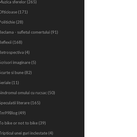
Muzica sferelor
(265)
Ofticioase
(171)
Politichie
(28)
Reclama - sufletul comertului
(91)
Reflexii
(168)
Retrospectiva
(4)
Scrisori imaginare
(5)
Scurte si bune
(82)
Seriale
(11)
Sindromul omului cu rucsac
(50)
Speculatii literare
(165)
Tm99Blog
(49)
To bike or not to bike
(39)
Tripticul unei guri inclestate
(4)