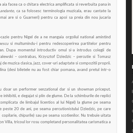
a aia facea ca o chitara electrica amplificata si reverbuita pana in
andante
, ca sa folosesc terminologia muzicala, erau cantate la
 mai are si o Guarneri) pentru ca apoi sa preia din nou jucaria
ocazie pentru Nigel de a ne mangaia orgoliul national amintind
nescu
si multumindu-i pentru redescoperirea partitelor pentru
an. Dupa momentul introductiv omul si-a introdus colegii de
lewski – contrabas, Krzysztof Dziedzic – percutie si Tomasz
de muzica clasica, jazz, cover-uri adaptate si compozitii proprii.
ina (desi biletele nu au fost chiar pomana, avand pretul intr-o
u doar un performer senzational dar si un showman priceput.
 inhibitii, e degajat si plin de glume. De la schimburile de replici
complicata de limbajul licentios al lui Nigel) la glume pe seama
de peste 20 de ani, pe seama percutionistului Dziedzic, pe care
 copilarie, chipurile) sau pe seama scotienilor. Nu trebuie uitata
on Villa, tricoul lor rosu completand personalitatea carismatica a