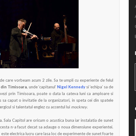
 de care vorbeam acum 2 zile. Sa te umpli cu experiente de felul
 din Timisoara
, unde ‘capitanul’
Nigel Kennedy
si ‘echipa’ sa de
 vezi prin Timisoara, poate o data la cateva luni ca amploare si
 sa capat o invitatie de la organizatori, in speta cei din spatele
nergicul si talentatul englez cu accentul lui
mockney
.
 Sala Capitol are oricum o acustica buna iar instalatia de sunet
acesta n-a facut decat sa adauge o noua dimensiune experientei.
l este electrica lucru care lasa loc de experimente de sunet foarte