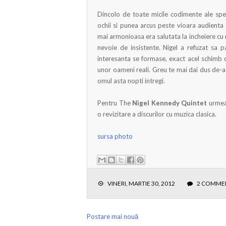
Dincolo de toate micile codimente ale spe
ochii si punea arcus peste vioara audienta
mai armonioasa era salutata la incheiere cu r
nevoie de insistente. Nigel a refuzat sa 
interesanta se formase, exact acel schimb de
unor oameni reali. Greu te mai dai dus de-aco
omul asta nopti intregi.
Pentru The
Nigel Kennedy Quintet
urmeaz
o revizitare a discurilor cu muzica clasica.
sursa photo
VINERI, MARTIE 30, 2012
2 COMME
Postare mai nouă