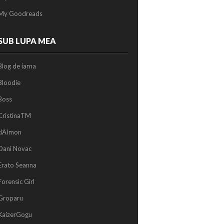
My Goodreads
SUB LUPA MEA
Blog de iarna
Bloodie
Boss
CristinaTM
dAImon
Dani Novac
Erato Seanna
Forensic Girl
Groparu
KaizerGogu