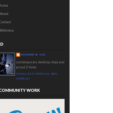
Acasa
About
Contact
Biblioteca
ID
RICHARD M. ILIE
contemporary desktop ninja and
proud Z-lister
VIZUALIZAȚI PROFILUL MEU
COMPLET
COMMUNITY WORK