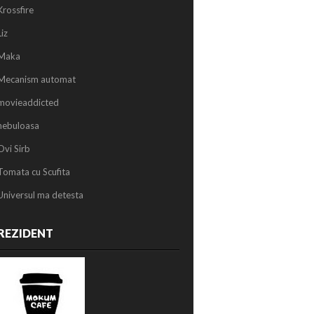
Krossfire
Liz
Maka
Mecanism automat
movieaddicted
nebuloasa
Ovi Sirb
Tomata cu Scufita
Universul ma detesta
REZIDENT