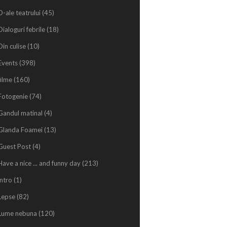
D-ale teatrului
(45)
Dialoguri febrile
(18)
Din culise
(10)
Events
(398)
filme
(160)
Fotogenie
(74)
Gandul matinal
(4)
Glanda Foamei
(13)
Guest Post
(4)
Have a nice ... and funny day
(213)
intro
(1)
Lepse
(82)
Lume nebuna
(120)