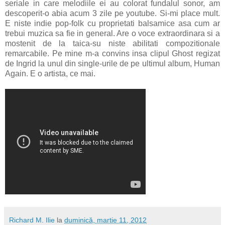
seriale in care melodiile ei au colorat fundalul sonor, am
descoperit-o abia acum 3 zile pe youtube. Si-mi place mult.
E niste indie pop-folk cu proprietati balsamice asa cum ar
trebui muzica sa fie in general. Are o voce extraordinara si a
mostenit de la taica-su niste abilitati compozitionale
remarcabile. Pe mine m-a convins insa clipul Ghost regizat
de Ingrid la unul din single-urile de pe ultimul album, Human
Again. E o artista, ce mai.
Richard M. Ilie
la
duminică, martie 11, 2012