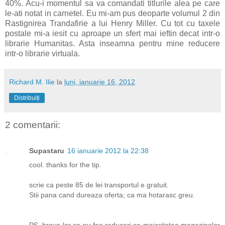
40%. Acu-i momentul sa va comandati titlurile alea pe care
le-ati notat in carnetel. Eu mi-am pus deoparte volumul 2 din
Rastignirea Trandafirie a lui Henry Miller. Cu tot cu taxele
postale mi-a iesit cu aproape un sfert mai ieftin decat intr-o
librarie Humanitas. Asta inseamna pentru mine reducere
intr-o librarie virtuala.
Richard M. Ilie
la
luni, ianuarie 16, 2012
Distribuiți
2 comentarii:
Supastaru
16 ianuarie 2012 la 22:38
cool. thanks for the tip.
scrie ca peste 85 de lei transportul e gratuit.
Stii pana cand dureaza oferta; ca ma hotarasc greu.
PS. bravo lor ca nu fac reduceri ca majoritatea magazinelor