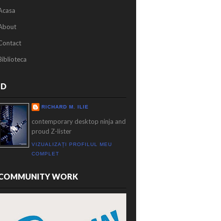
Acasa
About
Contact
Biblioteca
ID
RICHARD M. ILIE
contemporary desktop ninja and
proud Z-lister
VIZUALIZAȚI PROFILUL MEU
COMPLET
COMMUNITY WORK