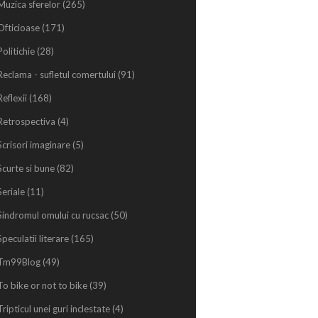
Muzica sferelor
(265)
Ofticioase
(171)
Politichie
(28)
Reclama - sufletul comertului
(91)
Reflexii
(168)
Retrospectiva
(4)
Scrisori imaginare
(5)
Scurte si bune
(82)
Seriale
(11)
Sindromul omului cu rucsac
(50)
Speculatii literare
(165)
Tm99Blog
(49)
To bike or not to bike
(39)
Tripticul unei guri inclestate
(4)