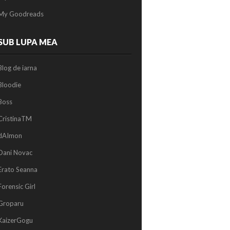
My Goodreads
SUB LUPA MEA
Blog de iarna
Bloodie
Boss
CristinaTM
dAImon
Dani Novac
Erato Seanna
Forensic Girl
Groparu
KaizerGogu