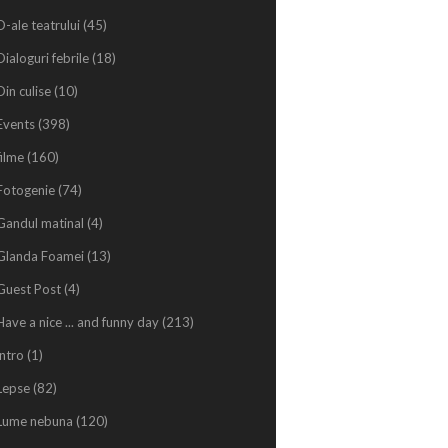
D-ale teatrului
(45)
Dialoguri febrile
(18)
Din culise
(10)
Events
(398)
filme
(160)
Fotogenie
(74)
Gandul matinal
(4)
Glanda Foamei
(13)
Guest Post
(4)
Have a nice ... and funny day
(213)
intro
(1)
Lepse
(82)
Lume nebuna
(120)