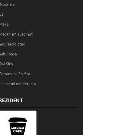
Krossfire
Liz
Maka
Mecanism automat
movieaddicted
nebuloasa
Ovi Sirb
Tomata cu Scufita
Universul ma detesta
REZIDENT