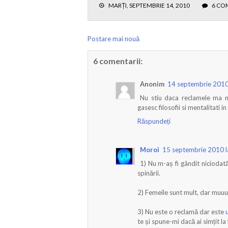
MARȚI, SEPTEMBRIE 14, 2010
6 CO
Postare mai nouă
6 comentarii:
Anonim
14 septembrie 2010
Nu stiu daca reclamele ma mi
gasesc filosofii si mentalitati 
Răspundeți
Moroi
15 septembrie 2010 l
1) Nu m-aș fi gândit niciodată
spinării.
2) Femeile sunt mult, dar muuul
3) Nu este o reclamă dar este
te și spune-mi dacă ai simțit la 