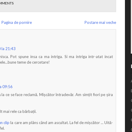
MMENTS
Pagina de pornire
Postare mai veche
 la 21:43
sca. Pot spune insa ca ma intriga. Si ma intriga intr-atat incat
in ele...bune teme de cercetare!
a 09:56
 la ce se face reclamă. Mișcător întradevăr. Am simțit fiori pe șira
t mai rele ca bărbații.
un clip
la care am plâns când am ascultat. La fel de mișcător ... Uită-
fel.