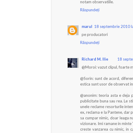
notam observatiile.
Răspundeți
marul
18 septembrie 2010 l
pe producatori
Răspundeți
Richard M. Ilie
18 septe
@Moroi: vazut clipul, foarte m
@Sorin: sunt de acord, diferent
estica sunt usor de observat in
@anonim: teoria asta e deja p
publicitate buna sau rea. Le s
unele reclame resorturile inte
ex, reclama e la Pantene, dar 
sa cumpar nimic, doar leaga n
vizionare. Imi ramane in minte 
creste vanzarea cu nimic, in c