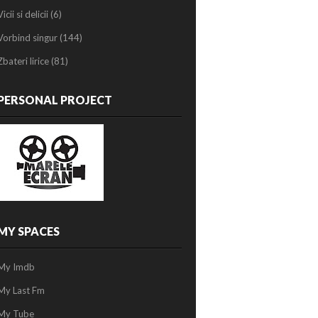
Vicii si delicii
(6)
Vorbind singur
(144)
Zbateri lirice
(81)
PERSONAL PROJECT
MY SPACES
My Imdb
My Last Fm
My Tube