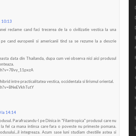
a 10:13
nei reclame cand faci trecerea de la o civilizatie vestica la una
, pe cand europenii si americanii tind sa se rezume la a descrie
ceasta data din Thailanda, dupa cum vei observa nici aici produsul
conteaza.
tch?v=7Bvy_11pxzA
ibrid intre practicalitatea vestica, occidentala si lirismul oriental.
tch?v=BNeEVkhTutY
 la 14:14
dusul. Parafrazandu-l pe Dinica in "Filantropica" produsul care nu
 la fel ca mana intinsa care fara o poveste nu primeste pomana.
dusului...il integreaza. Acum sase luni studiam chestiile astea si