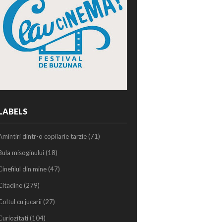
LABELS
Amintiri dintr-o copilarie tarzie
(71)
Bula misoginului
(18)
Cinefilul din mine
(47)
Citadine
(279)
Coltul cu jucarii
(27)
Curiozitati
(104)