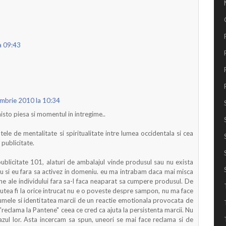
a 09:43
mbrie 2010 la 10:34
isto piesa si momentul in intregime..
ele de mentalitate si spiritualitate intre lumea occidentala si cea
 publicitate.
ublicitate 101, alaturi de ambalajul vinde produsul sau nu exista
tiu si eu fara sa activez in domeniu. eu ma intrabam daca mai misca
rne ale individului fara sa-l faca neaparat sa cumpere produsul. De
putea fi la orice intrucat nu e o poveste despre sampon, nu ma face
umele si identitatea marcii de un reactie emotionala provocata de
"reclama la Pantene" ceea ce cred ca ajuta la persistenta marcii. Nu
azul lor. Asta incercam sa spun, uneori se mai face reclama si de