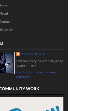
Acasa
About
Contact
Biblioteca
ID
RICHARD M. ILIE
contemporary desktop ninja and
proud Z-lister
VIZUALIZAȚI PROFILUL MEU
COMPLET
COMMUNITY WORK