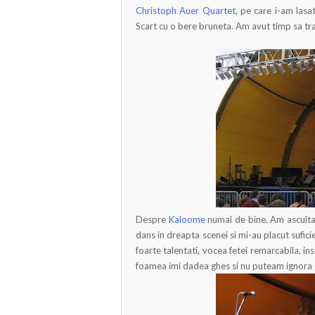
Christoph Auer Quartet
, pe care i-am las
Scart cu o bere bruneta. Am avut timp sa trag
Despre
Kaloome
numai de bine. Am ascultat
dans in dreapta scenei si mi-au placut sufici
foarte talentati, vocea fetei remarcabila, in
foamea imi dadea ghes si nu puteam ignora gu