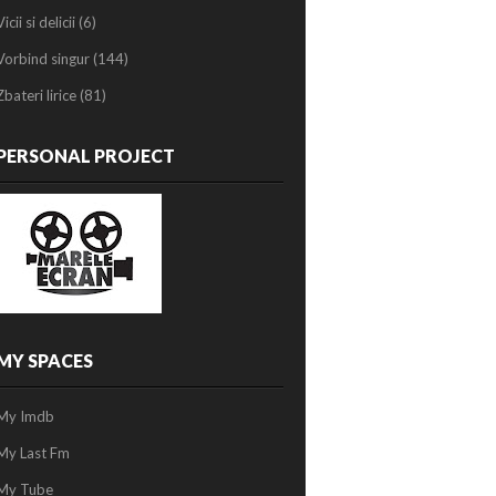
Vicii si delicii
(6)
Vorbind singur
(144)
Zbateri lirice
(81)
PERSONAL PROJECT
MY SPACES
My Imdb
My Last Fm
My Tube