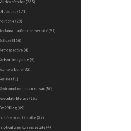
Muzica sferelor
(265)
Ofticioase
(171)
Politichie
(28)
Reclama - sufletul comertului
(91)
Reflexii
(168)
Retrospectiva
(4)
Scrisori imaginare
(5)
Scurte si bune
(82)
Seriale
(11)
Sindromul omului cu rucsac
(50)
Speculatii literare
(165)
Tm99Blog
(49)
To bike or not to bike
(39)
Tripticul unei guri inclestate
(4)