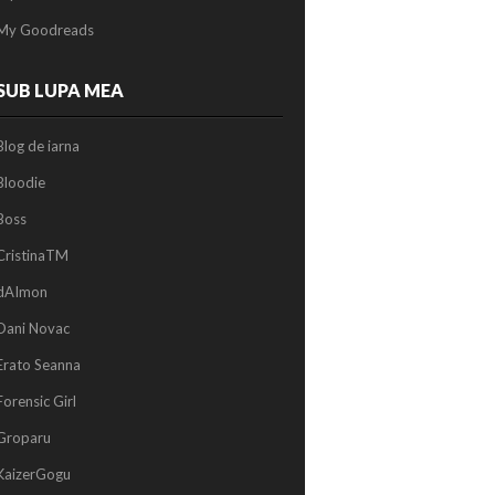
My Goodreads
SUB LUPA MEA
Blog de iarna
Bloodie
Boss
CristinaTM
dAImon
Dani Novac
Erato Seanna
Forensic Girl
Groparu
KaizerGogu