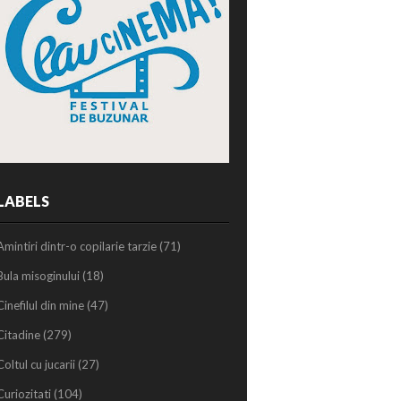
LABELS
Amintiri dintr-o copilarie tarzie
(71)
Bula misoginului
(18)
Cinefilul din mine
(47)
Citadine
(279)
Coltul cu jucarii
(27)
Curiozitati
(104)