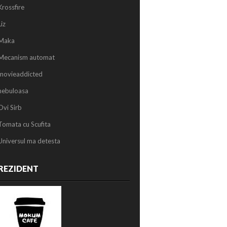
Krossfire
Liz
Maka
Mecanism automat
movieaddicted
nebuloasa
Ovi Sirb
Tomata cu Scufita
Universul ma detesta
REZIDENT