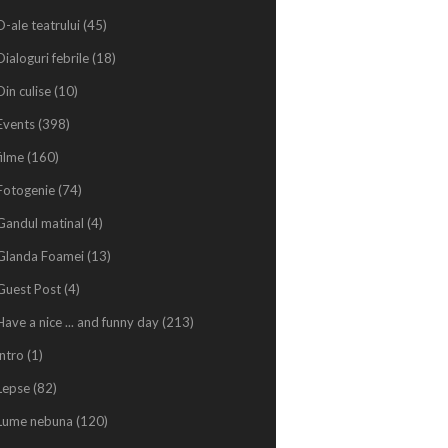
D-ale teatrului
(45)
Dialoguri febrile
(18)
Din culise
(10)
Events
(398)
filme
(160)
Fotogenie
(74)
Gandul matinal
(4)
Glanda Foamei
(13)
Guest Post
(4)
Have a nice ... and funny day
(213)
intro
(1)
Lepse
(82)
Lume nebuna
(120)