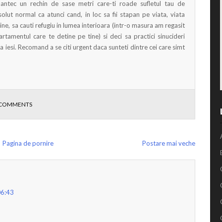
pantec un rechin de sase metri care-ti roade sufletul tau de
olut normal ca atunci cand, in loc sa fii stapan pe viata, viata
ne, sa cauti refugiu in lumea interioara (intr-o masura am regasit
artamentul care te detine pe tine) si deci sa practici sinucideri
a iesi. Recomand a se citi urgent daca sunteti dintre cei care simt
 COMMENTS
Pagina de pornire
Postare mai veche
06:43