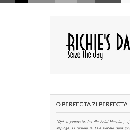
O PERFECTA ZI PERFECTA
"Opt si jumatate. Ies din holul blocului [..
impinge. O femeie isi taie venele deasupra