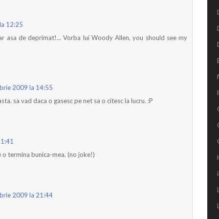
la 12:25
ar asa de deprimat!... Vorba lui Woody Allen, you should see my
brie 2009 la 14:55
asta. sa vad daca o gasesc pe net sa o citesc la lucru. :P
21:41
 o termina bunica-mea. (no joke!)
brie 2009 la 21:44