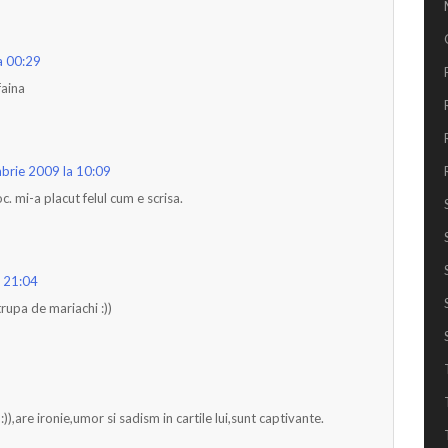
a 00:29
faina
brie 2009 la 10:09
 mi-a placut felul cum e scrisa.
a 21:04
trupa de mariachi :))
)),are ironie,umor si sadism in cartile lui,sunt captivante.