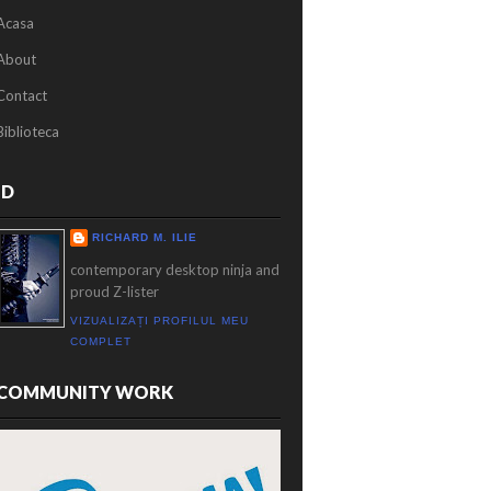
Acasa
About
Contact
Biblioteca
ID
RICHARD M. ILIE
contemporary desktop ninja and
proud Z-lister
VIZUALIZAȚI PROFILUL MEU
COMPLET
COMMUNITY WORK