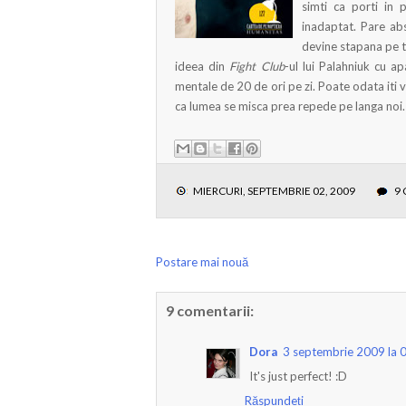
simti ca porti in 
inadaptat. Pare abs
devine stapana pe ti
ideea din
Fight Club
-ul lui Palahniuk cu ap
mentale de 20 de ori pe zi. Poate odata iti v
ca lumea se misca prea repede pe langa noi.
MIERCURI, SEPTEMBRIE 02, 2009
9
Postare mai nouă
9 comentarii:
Dora
3 septembrie 2009 la 
It's just perfect! :D
Răspundeți