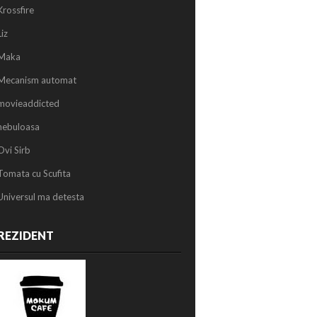
Krossfire
Liz
Maka
Mecanism automat
movieaddicted
nebuloasa
Ovi Sirb
Tomata cu Scufita
Universul ma detesta
REZIDENT