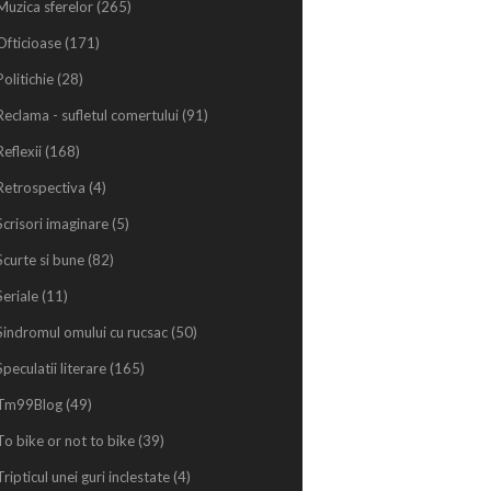
Muzica sferelor
(265)
Ofticioase
(171)
Politichie
(28)
Reclama - sufletul comertului
(91)
Reflexii
(168)
Retrospectiva
(4)
Scrisori imaginare
(5)
Scurte si bune
(82)
Seriale
(11)
Sindromul omului cu rucsac
(50)
Speculatii literare
(165)
Tm99Blog
(49)
To bike or not to bike
(39)
Tripticul unei guri inclestate
(4)