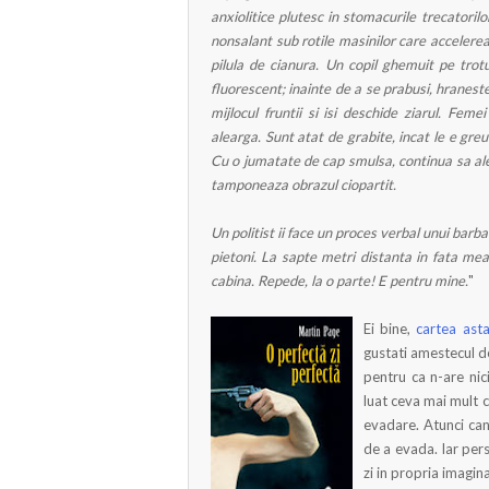
anxiolitice plutesc in stomacurile trecator
nonsalant sub rotile masinilor care accelere
pilula de cianura. Un copil ghemuit pe trot
fluorescent; inainte de a se prabusi, hraneste 
mijlocul fruntii si isi deschide ziarul. Fem
alearga. Sunt atat de grabite, incat le e gre
Cu o jumatate de cap smulsa, continua sa aler
tamponeaza obrazul ciopartit.
Un politist ii face un proces verbal unui barba
pietoni. La sapte metri distanta in fata me
cabina. Repede, la o parte! E pentru mine.
"
Ei bine,
cartea ast
gustati amestecul de
pentru ca n-are nici
luat ceva mai mult c
evadare. Atunci cand
de a evada. Iar pers
zi in propria imagin