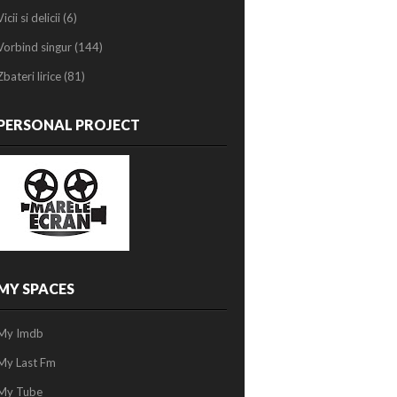
Vicii si delicii
(6)
Vorbind singur
(144)
Zbateri lirice
(81)
PERSONAL PROJECT
MY SPACES
My Imdb
My Last Fm
My Tube