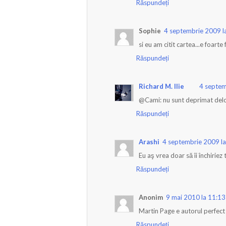
Răspundeți
Sophie
4 septembrie 2009 l
si eu am citit cartea...e foarte 
Răspundeți
Richard M. Ilie
4 septem
@Cami: nu sunt deprimat deloc.
Răspundeți
Arashi
4 septembrie 2009 l
Eu aş vrea doar să îi închiriez 
Răspundeți
Anonim
9 mai 2010 la 11:13
Martin Page e autorul perfect :
Răspundeți