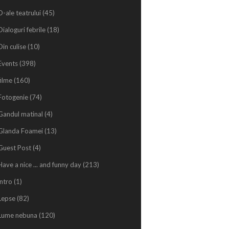
D-ale teatrului
(45)
Dialoguri febrile
(18)
Din culise
(10)
Events
(398)
filme
(160)
Fotogenie
(74)
Gandul matinal
(4)
Glanda Foamei
(13)
Guest Post
(4)
Have a nice ... and funny day
(213)
intro
(1)
Lepse
(82)
Lume nebuna
(120)