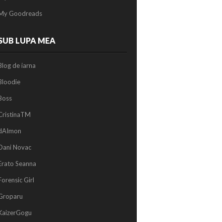
My Goodreads
SUB LUPA MEA
Blog de iarna
Bloodie
Boss
CristinaTM
dAImon
Dani Novac
Erato Seanna
Forensic Girl
Groparu
KaizerGogu