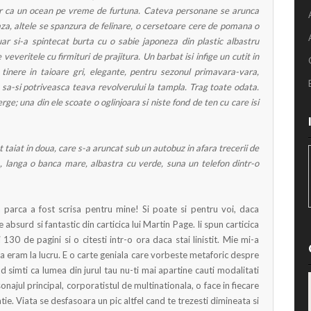
ilor ca un ocean pe vreme de furtuna. Cateva personane se arunca
aza, altele se spanzura de felinare, o cersetoare cere de pomana o
uar si-a spintecat burta cu o sabie japoneza din plastic albastru
veveritele cu firmituri de prajitura. Un barbat isi infige un cutit in
ei tinere in taioare gri, elegante, pentru sezonul primavara-vara,
u sa-si potriveasca teava revolverului la tampla. Trag toate odata.
ge; una din ele scoate o oglinjoara si niste fond de ten cu care isi
t taiat in doua, care s-a aruncat sub un autobuz in afara trecerii de
a, langa o banca mare, albastra cu ver
de, suna un telefon dintr-o
a
parca a fost scrisa pentru mine! Si poate si pentru voi, daca
 absurd si fantastic din carticica lui Martin Page. Ii spun carticica
 130 de pagini si o citesti intr-o ora daca stai linistit. Mie mi-a
a eram la lucru. E o carte geniala care vorbeste metaforic despre
 simti ca lumea din jurul tau nu-ti mai apartine cauti modalitati
onajul principal, corporatistul de multinationala, o face in fiecare
atie. Viata se desfasoara un pic altfel cand te trezesti dimineata si