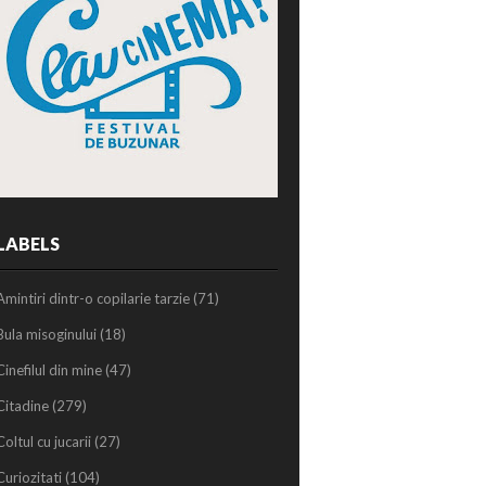
LABELS
Amintiri dintr-o copilarie tarzie
(71)
Bula misoginului
(18)
Cinefilul din mine
(47)
Citadine
(279)
Coltul cu jucarii
(27)
Curiozitati
(104)