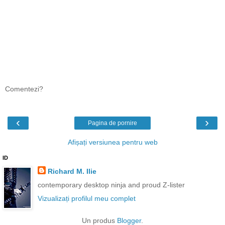
Comentezi?
‹
›
Pagina de pornire
Afișați versiunea pentru web
ID
Richard M. Ilie
contemporary desktop ninja and proud Z-lister
Vizualizați profilul meu complet
Un produs
Blogger
.