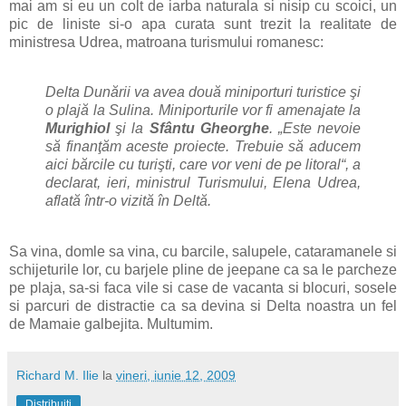
mai am si eu un colt de iarba naturala si nisip cu scoici, un
pic de liniste si-o apa curata sunt trezit la realitate de
ministresa Udrea, matroana turismului romanesc:
Delta Dunării va avea două miniporturi turistice şi
o plajă la Sulina. Miniporturile vor fi amenajate la
Murighiol
şi la
Sfântu Gheorghe
. „Este nevoie
să finanţăm aceste proiecte. Trebuie să aducem
aici bărcile cu turişti, care vor veni de pe litoral“, a
declarat, ieri, ministrul Turismului, Elena Udrea,
aflată într-o vizită în Deltă.
Sa vina, domle sa vina, cu barcile, salupele, cataramanele si
schijeturile lor, cu barjele pline de jeepane ca sa le parcheze
pe plaja, sa-si faca vile si case de vacanta si blocuri, sosele
si parcuri de distractie ca sa devina si Delta noastra un fel
de Mamaie galbejita. Multumim.
Richard M. Ilie
la
vineri, iunie 12, 2009
Distribuiți