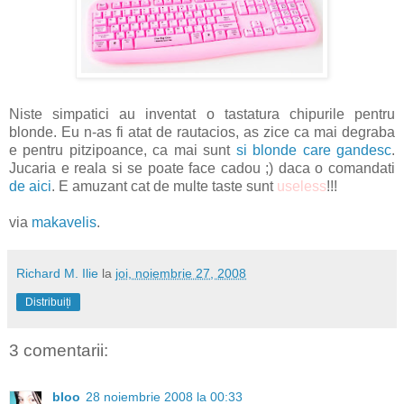
Niste simpatici au inventat o tastatura chipurile pentru
blonde. Eu n-as fi atat de rautacios, as zice ca mai degraba
e pentru pitzipoance, ca mai sunt
si blonde care gandesc
.
Jucaria e reala si se poate face cadou ;) daca o comandati
de aici
. E amuzant cat de multe taste sunt
useless
!!!
via
makavelis
.
Richard M. Ilie
la
joi, noiembrie 27, 2008
Distribuiți
3 comentarii:
bloo
28 noiembrie 2008 la 00:33