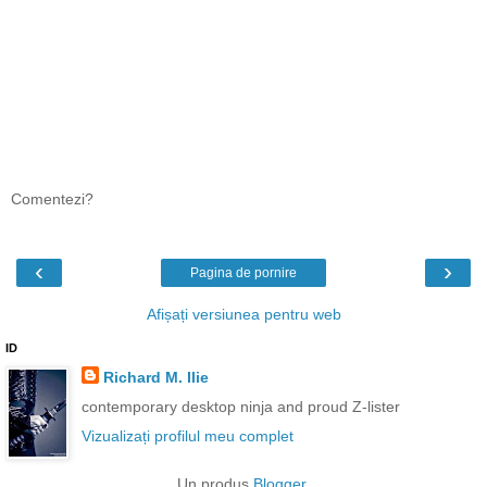
Comentezi?
‹
›
Pagina de pornire
Afișați versiunea pentru web
ID
Richard M. Ilie
contemporary desktop ninja and proud Z-lister
Vizualizați profilul meu complet
Un produs
Blogger
.