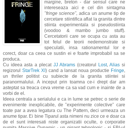
margine, breton - dar sensul care ne
intereseaza aici e cel din sintagma
"fringe science",
adica un anume tip de
cercetare stiintifica aflat la granita dintre
stiinta experimentala si pseudostiinta
(voodoo & mambo jumbo stuff).
Cercetatorii care se ocupa cu asta au
tot felul de teorii nedemonstrate si
speculatii, insa rationamentul lor e
corect, doar ca ceea ce sustin ei e foarte improbabil sa se
produca.
Cu ideea asta a plecat
JJ Abrams
(creatorul
Lost
,
Alias
si
regizorul
StarTrek XI
) cand a lansat noua productie
Fringe
,
un thriler politist cu subiecte de la granita stiintei si
paranormalului. A inceput prin toamna ce-i drept dar am
asteptat sa treaca ceva vreme ca sa vad cum e inainte de a
vorbi de el.
Ideea centrala a serialului e ca in lume se petrec o serie de
evenimente inexplicabile, de "experimente colective" care
toate par a avea legatura cu The Pattern, deci urmeaza un
anume tipar. Ei bine Tiparul asta nimeni nu zice ce e doar ca
de el sunt interesati niste organizatii oculte, o corporatie
numita
Massive Dynamic
- un gigant tehnologic - si FBI-ul