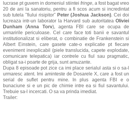
lucrase pt guvern in domeniul stiintei
fringe
, a fost bagat vreo
20 de ani la sanatoriu, pentru a fi scos acum si incredintat
sub tutela "fiului risipitor"
Peter (Joshua Jackson)
. Cei doi
lucreaza intr-un laborator la Harvard sub autoritatea
Oliviei
Dunham
(
Anna Torv
), agenta FBI care se ocupa de
urmaririle periculoase. Cel care face toti banii e savantul
institutionalizat si eliberat, o combinatie de Frankenstein si
Albert Einstein, care gasete cate-o explicatie pt fiecare
eveniment inexplicabil (piele translucida, capete explodate,
comunicare telepatica) iar contrele cu fiul sau pragmatic,
obligat sa-i poarte de grija, sunt amuzante.
Dupa 8 episoade pot zice ca imi place serialul asta si o sa-l
urmaresc atent. Imi aminteste de Dosarele X, care a fost un
serial de suflet pentru mine. In plus agenta FBI e o
bunaciune si e un pic de chimie intre ea si fiul savantului.
Trebuie sa-l incercati. O sa va prinda imediat.
Trailer: