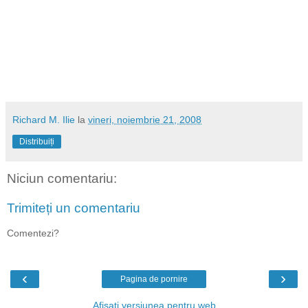
Richard M. Ilie
la
vineri, noiembrie 21, 2008
Distribuiți
Niciun comentariu:
Trimiteți un comentariu
Comentezi?
‹
›
Pagina de pornire
Afișați versiunea pentru web