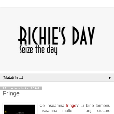
▼
21 noiembrie 2008
Fringe
Ce inseamna
fringe
? Ei bine termenul
inseamna multe - franj, ciucure,