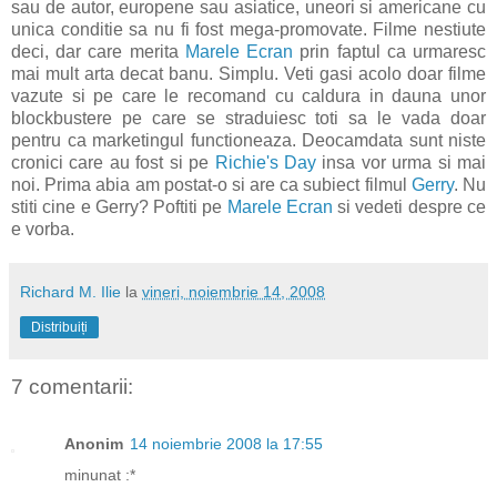
sau de autor, europene sau asiatice, uneori si americane cu
unica conditie sa nu fi fost mega-promovate. Filme nestiute
deci, dar care merita
Marele Ecran
prin faptul ca urmaresc
mai mult arta decat banu. Simplu. Veti gasi acolo doar filme
vazute si pe care le recomand cu caldura in dauna unor
blockbustere pe care se straduiesc toti sa le vada doar
pentru ca marketingul functioneaza. Deocamdata sunt niste
cronici care au fost si pe
Richie's Day
insa vor urma si mai
noi. Prima abia am postat-o si are ca subiect filmul
Gerry
. Nu
stiti cine e Gerry? Poftiti pe
Marele Ecran
si vedeti despre ce
e vorba.
Richard M. Ilie
la
vineri, noiembrie 14, 2008
Distribuiți
7 comentarii:
Anonim
14 noiembrie 2008 la 17:55
minunat :*