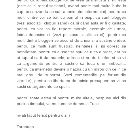
(este ca si restul societatii, avand poate mai multe bube in
cap, ascunzandu-se sub anonimatul internetului), pentru ca
multi dintre voi se bat cu pumul in piept ca sunt bloggeri
(vezi asociatii, cluburi samd) ca si cand asta ar fi o calitate,
pentru ca vor sa fie repere morale, exemple de urmat,
faima depasindu-i (vezi pe zoso si altii ca el), pentru ca
multi dintre bloggeri se ascund de a iesi si a sustine o idee,
pentru ca multi sunt frustrati, neintelesi si isi doresc sa
notorietate, pentru ca e usor sa spui ca tuca e prost, dar nu
ai tupeul sa-ti dai numele, adresa si nr. de telefon si sa vii
cu argumente pentru a sustine ca tuca e un imbecil....
pentru ca internetul devine o hazna cu un miros din ce in ce
mai greu de suportat (vezi comentariile pe forumurile
ziarelor), pentru ca libertatea de opinie presupune sa vii sa
sustii cu argumente ce spui...
pentru toate astea si pentru multe altele, nespuse aici din
pricina timpului, va multumesc domnule Tuca...
m-ati facut fericit pentru o zi:)
Toranaga