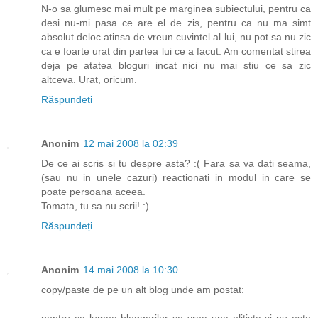
N-o sa glumesc mai mult pe marginea subiectului, pentru ca
desi nu-mi pasa ce are el de zis, pentru ca nu ma simt
absolut deloc atinsa de vreun cuvintel al lui, nu pot sa nu zic
ca e foarte urat din partea lui ce a facut. Am comentat stirea
deja pe atatea bloguri incat nici nu mai stiu ce sa zic
altceva. Urat, oricum.
Răspundeți
Anonim
12 mai 2008 la 02:39
De ce ai scris si tu despre asta? :( Fara sa va dati seama,
(sau nu in unele cazuri) reactionati in modul in care se
poate persoana aceea.
Tomata, tu sa nu scrii! :)
Răspundeți
Anonim
14 mai 2008 la 10:30
copy/paste de pe un alt blog unde am postat:
pentru ca lumea bloggerilor se vrea una elitista si nu este