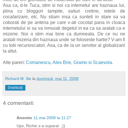
Asa ca, d-le Tuca, stim si noi ca internetul are haznaua lui,
plina cu blogguri tampite, saituri cretine, retele de
cocalarizare
, etc. Nu stiam insa ca sunteti in stare sa va
coborati de pe antena pe care v-ati cocotat pana in cloaca
internetului si sa va inmuiati degetul in ea ca sa aratati ca e
mizerie. Noi o stim mai bine ca dumneata. De ce nu ne
aratati mizeria din haznaua unde se foloseste hartie? V-am fi
cu totii recunoscatori. Asa, ca de la un servitor al globalizarii
la altul.
Alte pareri:
Comanescu,
Alex Brie
,
Gramo si
Scaevola
.
Richard M. Ilie
la
duminică, mai 11, 2008
Distribuiți
4 comentarii:
Anonim
11 mai 2008 la 11:27
Ups, Richie s-a suparat. ;))