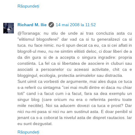
Răspundeți
Richard M. Ilie
14 mai 2008 la 11:52
@Toranaga: nu stiu de unde ai tras concluzia asta cu
"elitismul blogosferei" dar vad ca si tu generalizezi ca si
tuca. nu face nimic. nu-ti spun decat ca eu, ca si cei aflati in
blogroll-ul meu, nu ne simtim elitisti deloc, ci doar liberi de a
da din gura si de a accepta o singura ingradire: propria
constiinta. La fel ca si libertatea de asociere in cluburi sau
asociatii a persoanelor cu aceeasi activitate, chit ca e
bloggingul, ecologia, protectia animalelor sau distractia.
Sunt uimit ca vorbesti de argumente, mai ales dupa ce tuca
s-a referit cu sintagma "cei mai multi dintre ei daca nu chiar
toti" cand i-a facut cum i-a facut, fara sa dea exemplu un
singur blog (care oricum nu era o referinta pentru toate
miile necitite). Noi sa aducem dovezi ca tuca e prost? Dar
nici nu-mi pasa si nici nu am sustinut asta. E doar penibil si
jenant ca s-a coborat la nivelul asta de dispret rautacios. Iar
eu sunt dezgustat.
Răspundeți