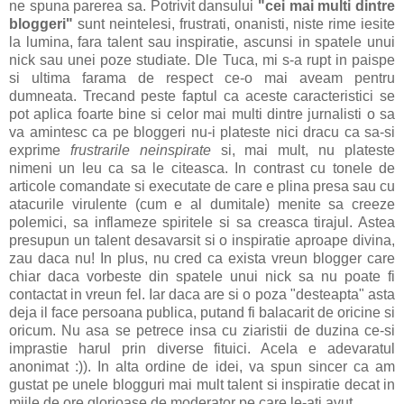
ne spuna parerea sa. Potrivit dansului
"cei mai multi dintre
bloggeri"
sunt neintelesi, frustrati, onanisti, niste rime iesite
la lumina, fara talent sau inspiratie, ascunsi in spatele unui
nick sau unei poze studiate. Dle Tuca, mi s-a rupt in paispe
si ultima farama de respect ce-o mai aveam pentru
dumneata. Trecand peste faptul ca aceste caracteristici se
pot aplica foarte bine si celor mai multi dintre jurnalisti o sa
va amintesc ca pe bloggeri nu-i plateste nici dracu ca sa-si
exprime
frustrarile neinspirate
si, mai mult, nu plateste
nimeni un leu ca sa le citeasca. In contrast cu tonele de
articole comandate si executate de care e plina presa sau cu
atacurile virulente (cum e al dumitale) menite sa creeze
polemici, sa inflameze spiritele si sa creasca tirajul. Astea
presupun un talent desavarsit si o inspiratie aproape divina,
zau daca nu! In plus, nu cred ca exista vreun blogger care
chiar daca vorbeste din spatele unui nick sa nu poate fi
contactat in vreun fel. Iar daca are si o poza "desteapta" asta
deja il face persoana publica, putand fi balacarit de oricine si
oricum. Nu asa se petrece insa cu ziaristii de duzina ce-si
imprastie harul prin diverse fituici. Acela e adevaratul
anonimat :)). In alta ordine de idei, va spun sincer ca am
gustat pe unele blogguri mai mult talent si inspiratie decat in
miile de ore glorioase de moderator pe care le-ati avut.