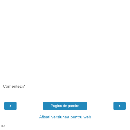
Comentezi?
‹
›
Pagina de pornire
Afișați versiunea pentru web
ID