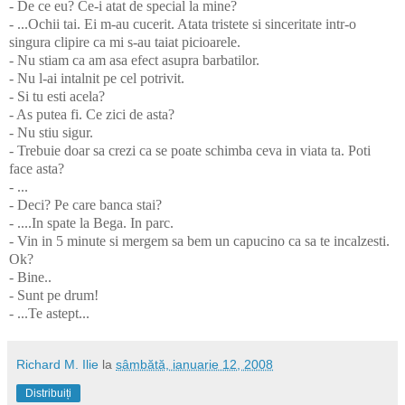
- De ce eu? Ce-i atat de special la mine?
- ...Ochii tai. Ei m-au cucerit. Atata tristete si sinceritate intr-o
singura clipire ca mi s-au taiat picioarele.
- Nu stiam ca am asa efect asupra barbatilor.
- Nu l-ai intalnit pe cel potrivit.
- Si tu esti acela?
- As putea fi. Ce zici de asta?
- Nu stiu sigur.
- Trebuie doar sa crezi ca se poate schimba ceva in viata ta. Poti
face asta?
- ...
- Deci? Pe care banca stai?
- ....In spate la Bega. In parc.
- Vin in 5 minute si mergem sa bem un capucino ca sa te incalzesti.
Ok?
- Bine..
- Sunt pe drum!
- ...Te astept...
Richard M. Ilie
la
sâmbătă, ianuarie 12, 2008
Distribuiți