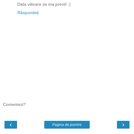
Data viitoare sa ma previi! :)
Răspundeți
Comentezi?
‹
›
Pagina de pornire