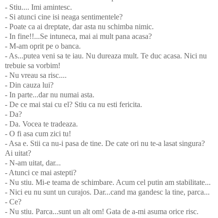
- Stiu.... Imi amintesc.
- Si atunci cine isi neaga sentimentele?
- Poate ca ai dreptate, dar asta nu schimba nimic.
- In fine!!...Se intuneca, mai ai mult pana acasa?
- M-am oprit pe o banca.
- As...putea veni sa te iau. Nu dureaza mult. Te duc acasa. Nici nu
trebuie sa vorbim!
- Nu vreau sa risc....
- Din cauza lui?
- In parte...dar nu numai asta.
- De ce mai stai cu el? Stiu ca nu esti fericita.
- Da?
- Da. Vocea te tradeaza.
- O fi asa cum zici tu!
- Asa e. Stii ca nu-i pasa de tine. De cate ori nu te-a lasat singura?
Ai uitat?
- N-am uitat, dar...
- Atunci ce mai astepti?
- Nu stiu. Mi-e teama de schimbare. Acum cel putin am stabilitate...
- Nici eu nu sunt un curajos. Dar...cand ma gandesc la tine, parca...
- Ce?
- Nu stiu. Parca...sunt un alt om! Gata de a-mi asuma orice risc.