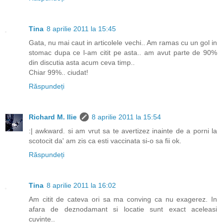
Tina
8 aprilie 2011 la 15:45
Gata, nu mai caut in articolele vechi.. Am ramas cu un gol in
stomac dupa ce l-am citit pe asta.. am avut parte de 90%
din discutia asta acum ceva timp..
Chiar 99%.. ciudat!
Răspundeți
Richard M. Ilie
8 aprilie 2011 la 15:54
:| awkward. si am vrut sa te avertizez inainte de a porni la
scotocit da' am zis ca esti vaccinata si-o sa fii ok.
Răspundeți
Tina
8 aprilie 2011 la 16:02
Am citit de cateva ori sa ma conving ca nu exagerez. In
afara de deznodamant si locatie sunt exact aceleasi
cuvinte..