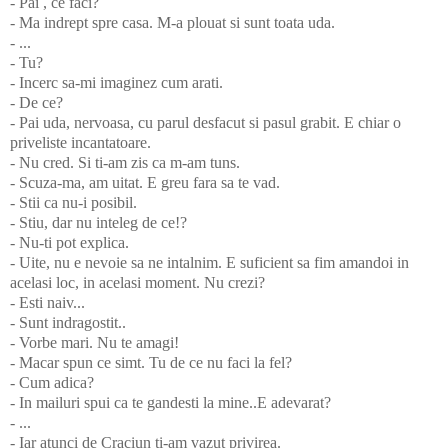
- Pai , ce faci?
- Ma indrept spre casa. M-a plouat si sunt toata uda.
- ...
- Tu?
- Incerc sa-mi imaginez cum arati.
- De ce?
- Pai uda, nervoasa, cu parul desfacut si pasul grabit. E chiar o
priveliste incantatoare.
- Nu cred. Si ti-am zis ca m-am tuns.
- Scuza-ma, am uitat. E greu fara sa te vad.
- Stii ca nu-i posibil.
- Stiu, dar nu inteleg de ce!?
- Nu-ti pot explica.
- Uite, nu e nevoie sa ne intalnim. E suficient sa fim amandoi in
acelasi loc, in acelasi moment. Nu crezi?
- Esti naiv...
- Sunt indragostit..
- Vorbe mari. Nu te amagi!
- Macar spun ce simt. Tu de ce nu faci la fel?
- Cum adica?
- In mailuri spui ca te gandesti la mine..E adevarat?
- ...
- Iar atunci de Craciun ti-am vazut privirea.