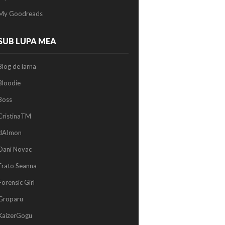
My Goodreads
SUB LUPA MEA
Blog de iarna
Bloodie
Boss
CristinaTM
dAImon
Dani Novac
Erato Seanna
Forensic Girl
Groparu
KaizerGogu