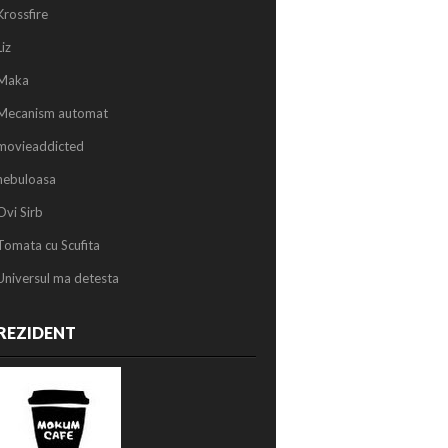
Krossfire
Liz
Maka
Mecanism automat
movieaddicted
nebuloasa
Ovi Sirb
Tomata cu Scufita
Universul ma detesta
REZIDENT