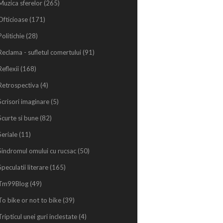
Muzica sferelor
(265)
Ofticioase
(171)
Politichie
(28)
Reclama - sufletul comertului
(91)
Reflexii
(168)
Retrospectiva
(4)
Scrisori imaginare
(5)
Scurte si bune
(82)
Seriale
(11)
Sindromul omului cu rucsac
(50)
Speculatii literare
(165)
Tm99Blog
(49)
To bike or not to bike
(39)
Tripticul unei guri inclestate
(4)