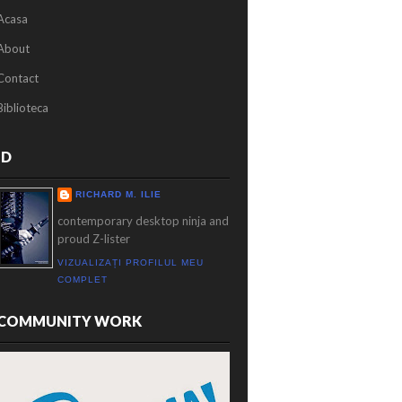
Acasa
About
Contact
Biblioteca
ID
RICHARD M. ILIE
contemporary desktop ninja and
proud Z-lister
VIZUALIZAȚI PROFILUL MEU
COMPLET
COMMUNITY WORK