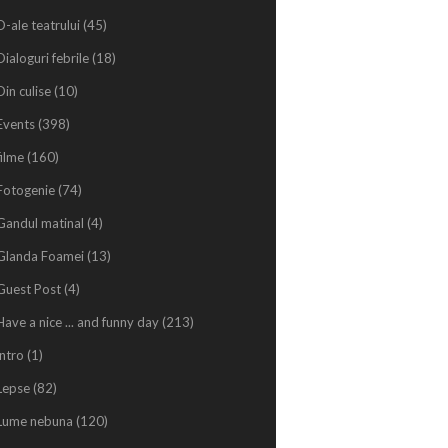
D-ale teatrului
(45)
Dialoguri febrile
(18)
Din culise
(10)
Events
(398)
filme
(160)
Fotogenie
(74)
Gandul matinal
(4)
Glanda Foamei
(13)
Guest Post
(4)
Have a nice ... and funny day
(213)
intro
(1)
Lepse
(82)
Lume nebuna
(120)