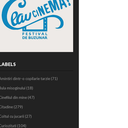
LABELS
Amintiri dintr-o copilarie tarzie
(71)
Bula misoginului
(18)
Cinefilul din mine
(47)
Citadine
(279)
Coltul cu jucarii
(27)
Curiozitati
(104)