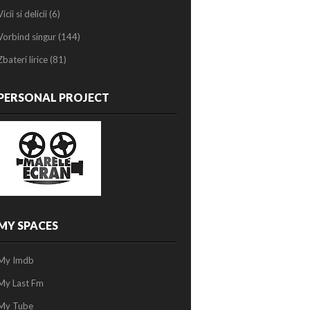
Vicii si delicii
(6)
Vorbind singur
(144)
Zbateri lirice
(81)
PERSONAL PROJECT
MY SPACES
My Imdb
My Last Fm
My Tube