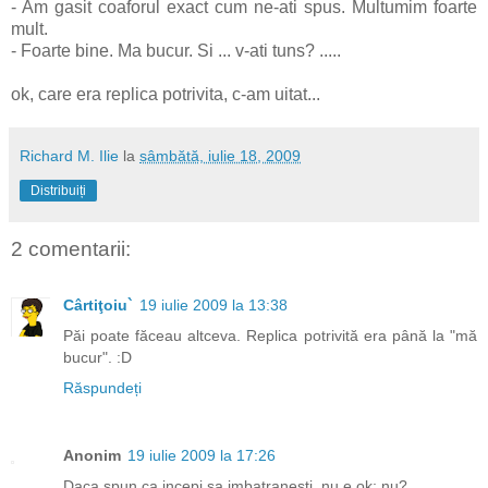
- Am gasit coaforul exact cum ne-ati spus. Multumim foarte
mult.
- Foarte bine. Ma bucur. Si ... v-ati tuns? .....
ok, care era replica potrivita, c-am uitat...
Richard M. Ilie
la
sâmbătă, iulie 18, 2009
Distribuiți
2 comentarii:
Cârtiţoiu`
19 iulie 2009 la 13:38
Păi poate făceau altceva. Replica potrivită era până la "mă
bucur". :D
Răspundeți
Anonim
19 iulie 2009 la 17:26
Daca spun ca incepi sa imbatranesti, nu e ok; nu?