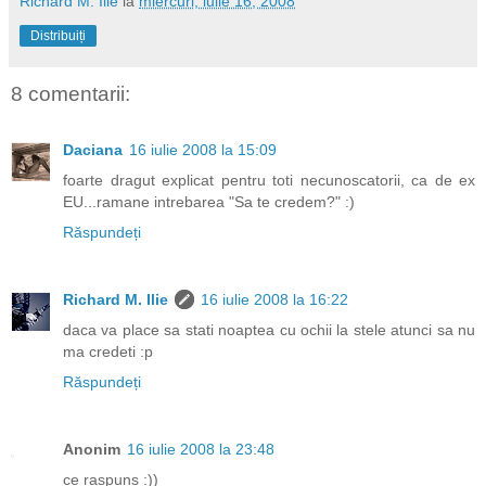
Richard M. Ilie
la
miercuri, iulie 16, 2008
Distribuiți
8 comentarii:
Daciana
16 iulie 2008 la 15:09
foarte dragut explicat pentru toti necunoscatorii, ca de ex
EU...ramane intrebarea "Sa te credem?" :)
Răspundeți
Richard M. Ilie
16 iulie 2008 la 16:22
daca va place sa stati noaptea cu ochii la stele atunci sa nu
ma credeti :p
Răspundeți
Anonim
16 iulie 2008 la 23:48
ce raspuns :))