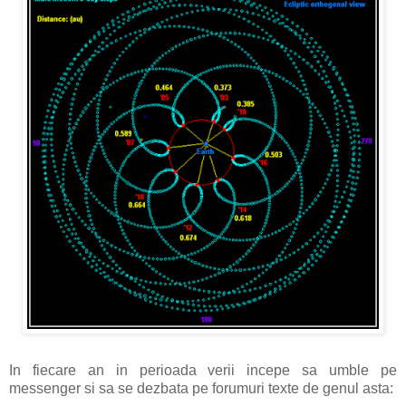
In fiecare an in perioada verii incepe sa umble pe
messenger si sa se dezbata pe forumuri texte de genul asta: