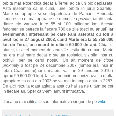
orbita mai excentrica decat a Terrei adica un pic deplasata.
Asta inseamna ca in cursul unei orbite in jurul Soarelui,
Marte se apropie si se departeaza de Pamant. Perioada
cand este cel mai aproape se numeste
opozitie
, iar distanta
dintre ele variaza intre 55 si 100 milioane km. Aceste
fenomen se petrece la fiecare 780 de zile (deci nu anual)
iar
evenimentul interesant pe care l-am asteptat cu toti a
avut loc in 27 august 2003, cand Marte era la 55,758,006
km de Terra, un record in ultimii 60.000 de ani.
Chiar si
atunci, in acel moment de
opozitie
iesita din comun, Marte
nu era mai mare decat o steluta rosiatica vizibila insa cu
ochiul liber pe cerul nostru. Un alt moment de
close
proximity
a fost pe 24 decembrie 2007 (lumea era insa in
febra Craciunului) iar urmatorul va fi in 29 ianuarie 2010 (
aprox 99.600.000 km). Iar astronomii preconizeaza ca o alta
apropiere ca cea din 2003 se va mai intampla abia in 2287.
De aici rezulta toata agitatia asta cu hai sa ne uitam pe cer
in fiecare an. Sper ca v-am lamurit intrucatva.
Daca nu mai cititi
aici
sau
informati-va singuri de pe
wiki.