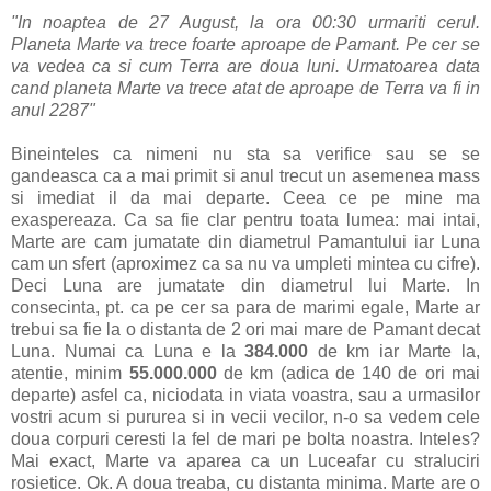
"In noaptea de 27 August, la ora 00:30 urmariti cerul.
Planeta Marte va trece foarte aproape de Pamant. Pe cer se
va vedea ca si cum Terra are doua luni. Urmatoarea data
cand planeta Marte va trece atat de aproape de Terra va fi in
anul 2287"
Bineinteles ca nimeni nu sta sa verifice sau se se
gandeasca ca a mai primit si anul trecut un asemenea mass
si imediat il da mai departe. Ceea ce pe mine ma
exaspereaza. Ca sa fie clar pentru toata lumea: mai intai,
Marte are cam jumatate din diametrul Pamantului iar Luna
cam un sfert (aproximez ca sa nu va umpleti mintea cu cifre).
Deci Luna are jumatate din diametrul lui Marte. In
consecinta, pt. ca pe cer sa para de marimi egale, Marte ar
trebui sa fie la o distanta de 2 ori mai mare de Pamant decat
Luna. Numai ca Luna e la
384.000
de km iar Marte la,
atentie, minim
55.000.000
de km (adica de 140 de ori mai
departe) asfel ca, niciodata in viata voastra, sau a urmasilor
vostri acum si pururea si in vecii vecilor, n-o sa vedem cele
doua corpuri ceresti la fel de mari pe bolta noastra. Inteles?
Mai exact, Marte va aparea ca un Luceafar cu straluciri
rosietice. Ok. A doua treaba, cu distanta minima. Marte are o