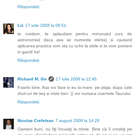
Răspundeți
Liz
17 iulie 2008 la 08:51
te credem, te aplaudam pentru minunatul curs de
astronomie( daca asa se numeste stiinta) si cautand
aplicarea practica vom sta cu ochii la stele si te vom pomeni
in gand! ha!
Răspundeți
Richard M. Ilie
17 iulie 2008 la 12:45
Foarte bine. Asa voi face si eu la mare, pe plaja, dupa cate
shot-uri de teq si niste beri :)) voi numara coarnele Taurului.
Răspundeți
Nicolae Crefelean
7 august 2008 la 14:28
Oameni buni, nu fiţi încuiaţi la minte. Bine că îi credeţi pe
cei care răspândesc zvonurile astea an de an şi pe un om