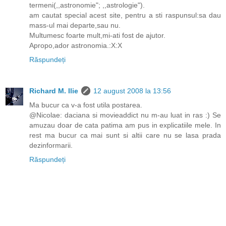
termeni(,,astronomie"; ,,astrologie").
am cautat special acest site, pentru a sti raspunsul:sa dau
mass-ul mai departe,sau nu.
Multumesc foarte mult,mi-ati fost de ajutor.
Apropo,ador astronomia.:X:X
Răspundeți
Richard M. Ilie
12 august 2008 la 13:56
Ma bucur ca v-a fost utila postarea.
@Nicolae: daciana si movieaddict nu m-au luat in ras :) Se
amuzau doar de cata patima am pus in explicatiile mele. In
rest ma bucur ca mai sunt si altii care nu se lasa prada
dezinformarii.
Răspundeți