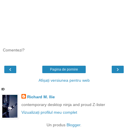
Comentezi?
‹
›
Pagina de pornire
Afișați versiunea pentru web
ID
Richard M. Ilie
contemporary desktop ninja and proud Z-lister
Vizualizați profilul meu complet
Un produs
Blogger
.