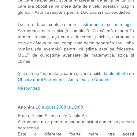
care s-a obosit să vă ofere date de nivelul acesta îl luaţi în
glumă. - Asta ca răspuns pentru Daciana şi movieaddicted.
Liz, nu face confuzia între
astronomie şi astrologie
.
Astronomia este o ştiinţă complexă. Ca să mă exprim în
termeni relaxaţi, aşa cum a încercat şi richie, astronomia
este de câteva ori mai complicată decât geografia sau limba
română (de exemplu) pentru că ştiinţa asta se foloseşte
MULT de cunoştinţe avansate de matematică, fizică şi
chimie.
Şi ca să fie împăcată şi capra şi varza, citiţi
datele oferite de
Observatorul Astronomic "Amiral Vasile Urseanu"
.
Răspundeți
Anonim
10 august 2008 la 10:09
Bravo, Richie!Si, asa este Nicolae!;)
Astronomia nu e pentru a spune minciuni oamenilor,precum
horoscopul.
Este o diferente foarte mare intre acesti