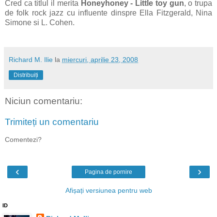
Cred ca titlul il merita
Honeyhoney - Little toy gun
, o trupa
de folk rock jazz cu influente dinspre Ella Fitzgerald, Nina
Simone si L. Cohen.
Richard M. Ilie
la
miercuri, aprilie 23, 2008
Distribuiți
Niciun comentariu:
Trimiteți un comentariu
Comentezi?
‹
›
Pagina de pornire
Afișați versiunea pentru web
ID