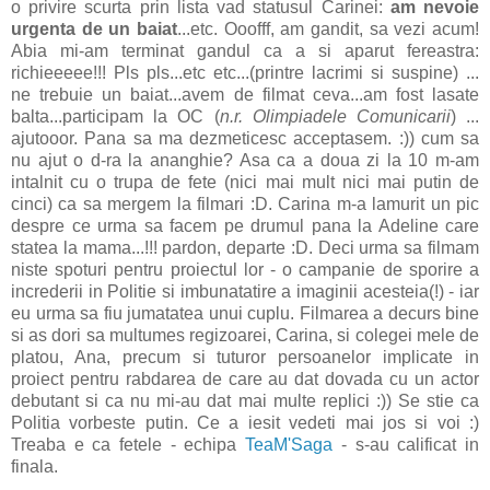
o privire scurta prin lista vad statusul Carinei:
am nevoie
urgenta de un baiat
...etc. Ooofff, am gandit, sa vezi acum!
Abia mi-am terminat gandul ca a si aparut fereastra:
richieeeee!!! Pls pls...etc etc...(printre lacrimi si suspine) ...
ne trebuie un baiat...avem de filmat ceva...am fost lasate
balta...participam la OC (
n.r. Olimpiadele Comunicarii
) ...
ajutooor. Pana sa ma dezmeticesc acceptasem. :)) cum sa
nu ajut o d-ra la ananghie? Asa ca a doua zi la 10 m-am
intalnit cu o trupa de fete (nici mai mult nici mai putin de
cinci) ca sa mergem la filmari :D. Carina m-a lamurit un pic
despre ce urma sa facem pe drumul pana la Adeline care
statea la mama...!!! pardon, departe :D. Deci urma sa filmam
niste spoturi pentru proiectul lor - o campanie de sporire a
increderii in Politie si imbunatatire a imaginii acesteia(!) - iar
eu urma sa fiu jumatatea unui cuplu. Filmarea a decurs bine
si as dori sa multumes regizoarei, Carina, si colegei mele de
platou, Ana, precum si tuturor persoanelor implicate in
proiect pentru rabdarea de care au dat dovada cu un actor
debutant si ca nu mi-au dat mai multe replici :)) Se stie ca
Politia vorbeste putin. Ce a iesit vedeti mai jos si voi :)
Treaba e ca fetele - echipa
TeaM'Saga
- s-au calificat in
finala.