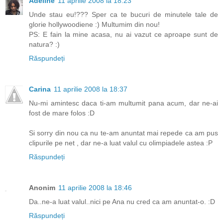
Adeline
11 aprilie 2008 la 18:23
Unde stau eu!??? Sper ca te bucuri de minutele tale de
glorie hollywoodiene :) Multumim din nou!
PS: E fain la mine acasa, nu ai vazut ce aproape sunt de
natura? :)
Răspundeți
Carina
11 aprilie 2008 la 18:37
Nu-mi amintesc daca ti-am multumit pana acum, dar ne-ai
fost de mare folos :D
Si sorry din nou ca nu te-am anuntat mai repede ca am pus
clipurile pe net , dar ne-a luat valul cu olimpiadele astea :P
Răspundeți
Anonim
11 aprilie 2008 la 18:46
Da..ne-a luat valul..nici pe Ana nu cred ca am anuntat-o. :D
Răspundeți