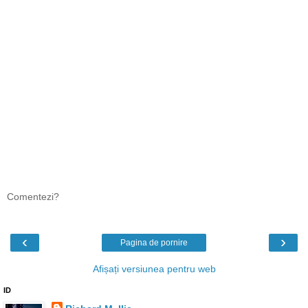
Comentezi?
‹
›
Pagina de pornire
Afișați versiunea pentru web
ID