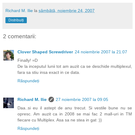
Richard M. Ilie
la
sâmbătă, noiembrie 24, 2007
Distribuiți
2 comentarii:
Clover Shaped Screwdriver
24 noiembrie 2007 la 21:07
Finally! =D
De la inceputul lunii tot am auzit ca se deschide multiplexul,
fara sa stiu insa exact in ce data.
Răspundeți
Richard M. Ilie
27 noiembrie 2007 la 09:05
Daa..si eu il astept de anu trecut. Si vestile bune nu se
opresc. Am auzit ca in 2008 se mai fac 2 mall-uri in TM
fiecare cu Multiplex. Asa sa ne stea in gat :))
Răspundeți