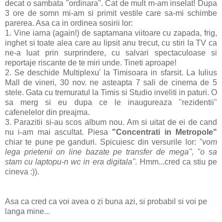
decat o sambata "ordinara". Cat de mult m-am inselat! Dupa
3 ore de somn mi-am si primit vestile care sa-mi schimbe
parerea. Asa ca in ordinea sosirii lor:
1. Vine iarna (again!) de saptamana viitoare cu zapada, frig,
inghet si toate alea care au lipsit anu trecut, cu stiri la TV ca
ne-a luat prin surprindere, cu salvari spectaculoase si
reportaje riscante de te miri unde. Tineti aproape!
2. Se deschide Multiplexu' la Timisoara in sfarsit. La Iulius
Mall de vineri, 30 nov. ne asteapta 7 sali de cinema de 5
stele. Gata cu tremuratul la Timis si Studio inveliti in paturi. O
sa merg si eu dupa ce le inaugureaza "rezidentii"
cafenelelor din preajma.
3. Parazitii si-au scos album nou. Am si uitat de ei de cand
nu i-am mai ascultat. Piesa
"Concentrati in Metropole"
chiar te pune pe ganduri. Spicuiesc din versurile lor:
"vom
lega prietenii on line bazate pe transfer de mega", "o sa
stam cu laptopu-n wc in era digitala".
Hmm...cred ca stiu pe
cineva :)).
Asa ca cred ca voi avea o zi buna azi, si probabil si voi pe
langa mine...