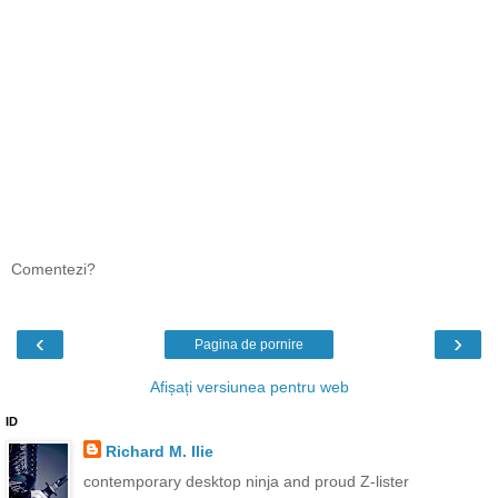
Comentezi?
‹
›
Pagina de pornire
Afișați versiunea pentru web
ID
Richard M. Ilie
contemporary desktop ninja and proud Z-lister