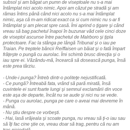
subsol şi am băgat un pumn de viseptoale nu s-a mai
întâmplat nici acolo nimic. Apoi am căzut pe stradă şi am
rămas întins până când nici acolo nu s-a mai întâmplat
nimic, aşa că m-am ridicat exact ca si cum nimic nu s-ar fi
întâmplat şi am plecat spre casă. Îmi aprind o ţigare şi când
vreau să bag pachetul înapoi în buzunar văd cele cinci doze
de viseptol ascunse între pachetul de Malrboro şi ţipla
protectoare. Fac la stânga pe lângă Tribunal şi o iau pe
Traian. Pe treptele băncii Reiffaisen un băiat şi o fată împart
frăţeşte o pungă cu aurolac. Îmi schimb brusc direcţia şi o
iau spre ei. Văzându-mă, încearcă să dosească punga, însă
este prea târziu.
- Unde-i punga? Întreb dintr-o politeţe nejustificată.
- Ce pungă? Întreabă fata, vrând să pară mirată, însă
cuvintele ei sunt foarte lungi şi semnul exclamării din voce
este aşa de departe, încât nu se aude şi nici nu se vede.
- Punga cu aurolac, punga pe care o aveai mai devreme în
mână.
- Nu ştiu despre ce vorbeşti.
- Hai, lasă vrăjeala şi scoate punga, nu vreau să ţi-o iau sau
să îţi fac cine ştie ce, vreau doar să trag, pentru că nu am
tras niciodată.