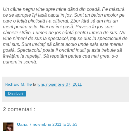
Un câine negru vine spre mine dând din coadă. Pe măsură
ce se apropie îşi lasă capul în jos. Sunt un balon incolor pe
care o fetiţă plictisită l-a eliberat. Zbor fără să am nici un
merit pentru asta. Nici nu îmi pasă. Privesc în jos spre
câinele străin. Lumea de jos cântă pentru lumea de sus. Nu
vine nimeni de sus la spectacol, toţi se duc la spectacolul de
mai sus. Sunt invitaţi să cânte acolo unde sala este mereu
goală. Spectacolul poate fi oricând inutil şi asta trebuie să
învăţăm la repetiţii. Să repetăm partea cea mai grea, s-o
punem în scenă.
Richard M. Ilie
la
luni, noiembrie 07, 2011
Distribuiți
2 comentarii:
Oana
7 noiembrie 2011 la 18:53