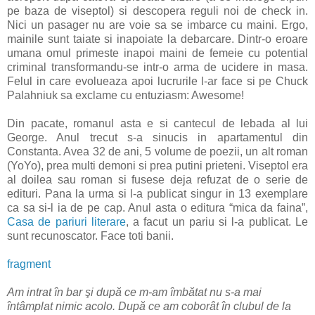
pe baza de viseptol) si descopera reguli noi de check in.
Nici un pasager nu are voie sa se imbarce cu maini. Ergo,
mainile sunt taiate si inapoiate la debarcare. Dintr-o eroare
umana omul primeste inapoi maini de femeie cu potential
criminal transformandu-se intr-o arma de ucidere in masa.
Felul in care evolueaza apoi lucrurile l-ar face si pe Chuck
Palahniuk sa exclame cu entuziasm: Awesome!
Din pacate, romanul asta e si cantecul de lebada al lui
George. Anul trecut s-a sinucis in apartamentul din
Constanta. Avea 32 de ani, 5 volume de poezii, un alt roman
(YoYo), prea multi demoni si prea putini prieteni. Viseptol era
al doilea sau roman si fusese deja refuzat de o serie de
edituri. Pana la urma si l-a publicat singur in 13 exemplare
ca sa si-l ia de pe cap. Anul asta o editura “mica da faina”,
Casa de pariuri literare
, a facut un pariu si l-a publicat. Le
sunt recunoscator. Face toti banii.
fragment
Am intrat în bar şi după ce m-am îmbătat nu s-a mai
întâmplat nimic acolo. După ce am coborât în clubul de la