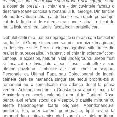
realism, ficţiune, trecut, viitor; şi la propriu, şi la figurat.”
Suna
a dosar de presa - si chiar era - dar cuvintele faceau o
descriere foarte concisa a romanului lui George. Din fericire
ele nu dezvaluiau chiar cat de ticnite erau unele personaje,
cat de la limita si de extreme erau unele situatii ori cat de
multa fictiune si realitate isi facea loc in paginile cartii.
Debutul cartii m-a luat pe nepregatite si m-am cam fastacit in
randurile lui George incercand sa-mi sincronizez imaginarul
cu descrierile sale. Proza e cinematografica, stilul trece din
realist in supra-realist, in fantastic si chiar in science-fiction.
Limbajul e accesibil, natural in stil underground, uneori frust
si incarcat de trivialitati, alteori filosof, autoreflexiv sau
oferind puzzle-uri simbolice ale caror chei imi scapau.
Personaje ca Ultimul Papa sau Colectionarul de Ingeri,
cainele care se mananca singur sau eroul propriu-zis al
romanului au o semnificatie mai adanca decat la prima
vedere. Actiunea incepe in Constanta si apoi se muta la
Amsterdam cu ocazia calatoriei eroului in Cartierul Rosu
pentru a-si reface stocul de Viseptol, o pastile minune cu
efecte halucinogene foarte originale. Abandonandu-si
prietena, Ela, unei cariere pornografice, tipul revine la
aeroport dupa cateva episoade bizare (a se intelege tripuri