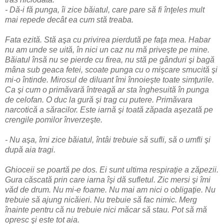
- Dă-i fă punga, îi zice băiatul, care pare să fi înţeles mult
mai repede decât ea cum stă treaba.
Fata ezită. Stă aşa cu privirea pierdută pe faţa mea. Habar
nu am unde se uită, în nici un caz nu mă priveşte pe mine.
Băiatul însă nu se pierde cu firea, nu stă pe gânduri şi bagă
mâna sub geaca fetei, scoate punga cu o mişcare smucită şi
mi-o întinde. Mirosul de diluant îmi înnoieşte toate simţurile.
Ca şi cum o primăvară întreagă ar sta înghesuită în punga
de celofan. O duc la gură şi trag cu putere. Primăvara
narcotică a săracilor. Este iarnă şi toată zăpada aşezată pe
crengile pomilor înverzeşte.
- Nu aşa, îmi zice băiatul, întâi trebuie să sufli, să o umfli şi
după aia tragi.
Ghioceii se poartă pe dos. Ei sunt ultima respiraţie a zăpezii.
Gura căscată prin care iarna îşi dă sufletul. Zic mersi şi îmi
văd de drum. Nu mi-e foame. Nu mai am nici o obligaţie. Nu
trebuie să ajung nicăieri. Nu trebuie să fac nimic. Merg
înainte pentru că nu trebuie nici măcar să stau. Pot să mă
opresc şi este tot aia.