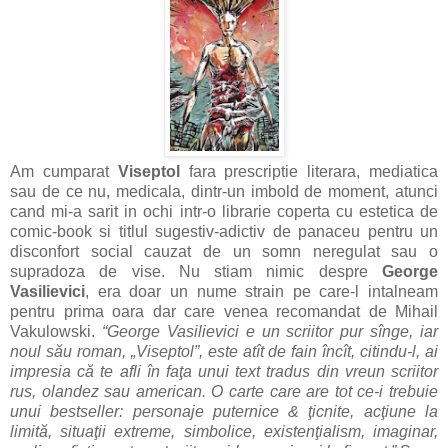
Am cumparat
Viseptol
fara prescriptie literara, mediatica
sau de ce nu, medicala, dintr-un imbold de moment, atunci
cand mi-a sarit in ochi intr-o librarie coperta cu estetica de
comic-book si titlul sugestiv-adictiv de panaceu pentru un
disconfort social cauzat de un somn neregulat sau o
supradoza de vise. Nu stiam nimic despre
George
Vasilievici
, era doar un nume strain pe care-l intalneam
pentru prima oara dar care venea recomandat de Mihail
Vakulowski.
“George Vasilievici e un scriitor pur sînge, iar
noul său roman, „Viseptol”, este atît de fain încît, citindu-l, ai
impresia că te afli în faţa unui text tradus din vreun scriitor
rus, olandez sau american. O carte care are tot ce-i trebuie
unui bestseller: personaje puternice & ţicnite, acţiune la
limită, situaţii extreme, simbolice, existenţialism, imaginar,