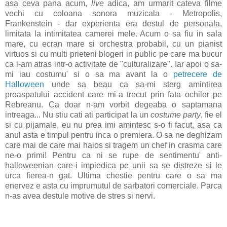
asa ceva pana acum,
live
adica, am urmarit cateva filme
vechi cu coloana sonora muzicala - Metropolis,
Frankenstein - dar experienta era destul de personala,
limitata la intimitatea camerei mele. Acum o sa fiu in sala
mare, cu ecran mare si orchestra probabil, cu un pianist
virtuos si cu multi prieteni blogeri in public pe care ma bucur
ca i-am atras intr-o activitate de "culturalizare". Iar apoi o sa-
mi iau costumu' si o sa ma avant la o
petrecere de
Halloween
unde sa beau ca sa-mi sterg amintirea
proaspatului accident care mi-a trecut prin fata ochilor pe
Rebreanu. Ca doar n-am vorbit degeaba o saptamana
intreaga... Nu stiu cati ati participat la un
costume party
, fie el
si cu pijamale, eu nu prea imi amintesc s-o fi facut, asa ca
anul asta e timpul pentru inca o premiera. O sa ne deghizam
care mai de care mai haios si tragem un chef in crasma care
ne-o primi! Pentru ca ni se rupe de sentimentu' anti-
halloweenian care-i impiedica pe unii sa se distreze si le
urca fierea-n gat. Ultima chestie pentru care o sa ma
enervez e asta cu imprumutul de sarbatori comerciale. Parca
n-as avea destule motive de stres si nervi.