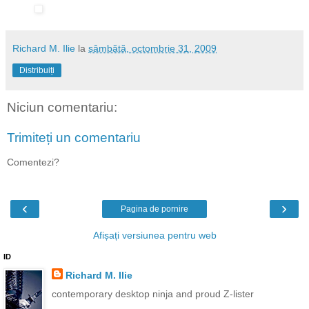
Richard M. Ilie
la
sâmbătă, octombrie 31, 2009
Distribuiți
Niciun comentariu:
Trimiteți un comentariu
Comentezi?
‹
›
Pagina de pornire
Afișați versiunea pentru web
ID
Richard M. Ilie
contemporary desktop ninja and proud Z-lister