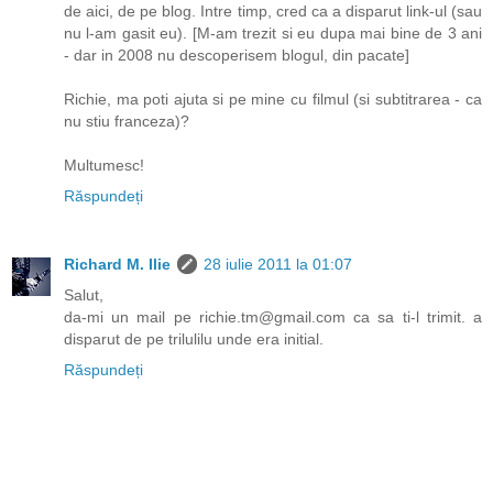
de aici, de pe blog. Intre timp, cred ca a disparut link-ul (sau
nu l-am gasit eu). [M-am trezit si eu dupa mai bine de 3 ani
- dar in 2008 nu descoperisem blogul, din pacate]
Richie, ma poti ajuta si pe mine cu filmul (si subtitrarea - ca
nu stiu franceza)?
Multumesc!
Răspundeți
Richard M. Ilie
28 iulie 2011 la 01:07
Salut,
da-mi un mail pe richie.tm@gmail.com ca sa ti-l trimit. a
disparut de pe trilulilu unde era initial.
Răspundeți