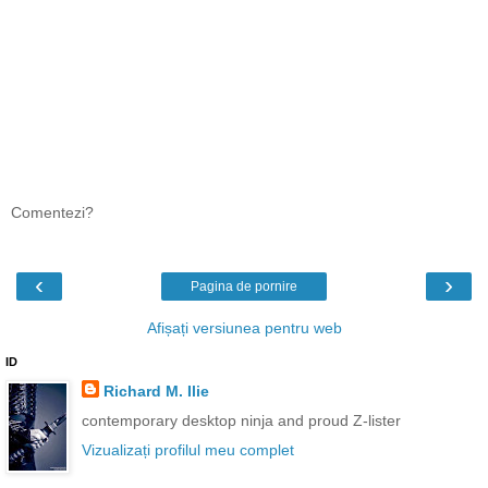
Comentezi?
‹
›
Pagina de pornire
Afișați versiunea pentru web
ID
Richard M. Ilie
contemporary desktop ninja and proud Z-lister
Vizualizați profilul meu complet