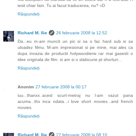
iesit chiar fain. Tu ai facut traducerea, nu? =D
Răspundeți
Richard M. Ilie
26 februarie 2008 la 12:52
Da...eu m-am muncit un pic si sa o fac hard sub si sa
uloadez filmu. M-am impresionat si pe mine, mai ales ca
dupa invazia de productii holywoodiene rar mai gasesti o
idee originala de film. si am si o slabicune pt shorturi...
Răspundeți
Anonim
27 februarie 2008 la 00:17
iuu...thanxx..acest scurt-metraj nu l-am vazut pana
acuma...thx inca odata...i love short movies...and french
movies.
Răspundeți
Richard M. Ilie
27 februarie 2008 la 08:10