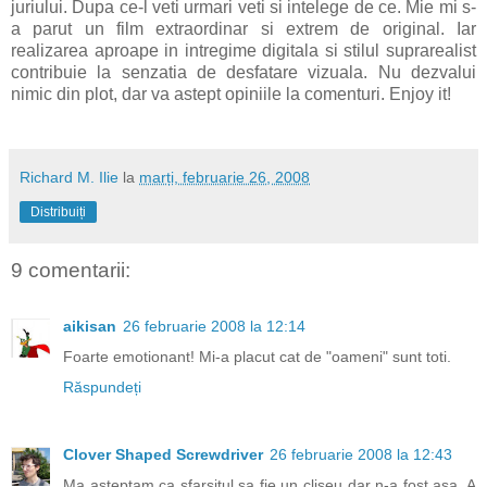
juriului. Dupa ce-l veti urmari veti si intelege de ce. Mie mi s-
a parut un film extraordinar si extrem de original. Iar
realizarea aproape in intregime digitala si stilul suprarealist
contribuie la senzatia de desfatare vizuala. Nu dezvalui
nimic din plot, dar va astept opiniile la comenturi. Enjoy it!
Richard M. Ilie
la
marți, februarie 26, 2008
Distribuiți
9 comentarii:
aikisan
26 februarie 2008 la 12:14
Foarte emotionant! Mi-a placut cat de "oameni" sunt toti.
Răspundeți
Clover Shaped Screwdriver
26 februarie 2008 la 12:43
Ma asteptam ca sfarsitul sa fie un cliseu dar n-a fost asa. A